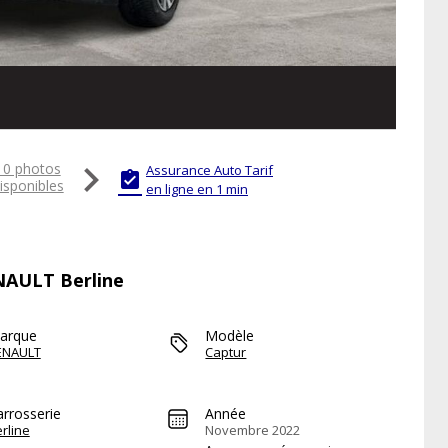

10 photos
Assurance Auto Tarif

isponibles
en ligne en 1 min
ENAULT Berline
arque
Modèle
ENAULT
Captur
arrosserie
Année
rline
Novembre 2022