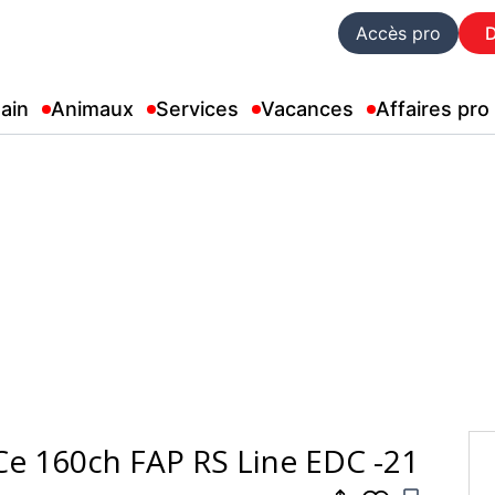
Accès pro
ain
Animaux
Services
Vacances
Affaires pro
Ce 160ch FAP RS Line EDC -21