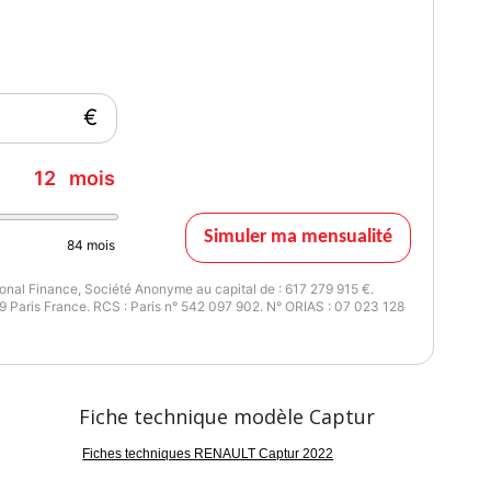
issance réelle
Garantie mécanique
58
2 mois
€
12
mois
Simuler ma mensualité
84
mois
nal Finance, Société Anonyme au capital de : 617 279 915 €.
 Paris France. RCS : Paris n° 542 097 902. N° ORIAS : 07 023 128
Fiche technique modèle Captur
Fiches techniques RENAULT Captur 2022