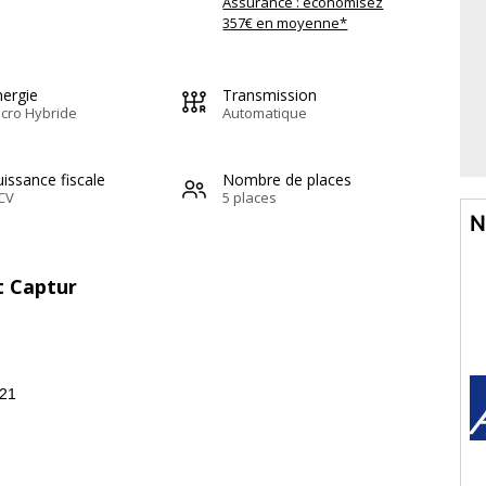
Assurance : économisez
357€ en moyenne*
nergie
Transmission
cro Hybride
Automatique
issance fiscale
Nombre de places
CV
5 places
N
t Captur
-21