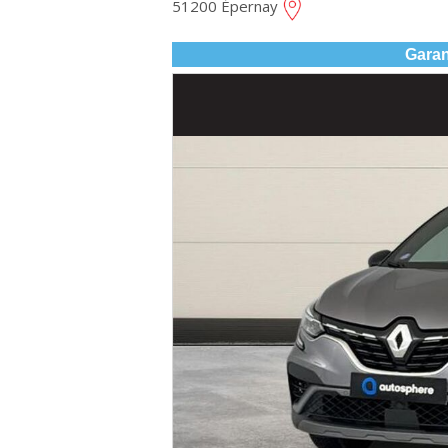
51200 Épernay
Garan