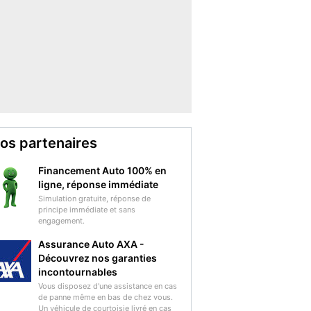
os partenaires
Financement Auto 100% en
ligne, réponse immédiate
Simulation gratuite, réponse de
principe immédiate et sans
engagement.
Assurance Auto AXA -
Découvrez nos garanties
incontournables
Vous disposez d'une assistance en cas
de panne même en bas de chez vous.
Un véhicule de courtoisie livré en cas