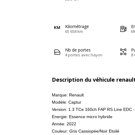
Kilométrage
E
65 658 km
Mi
Nb de portes
Pu
4 portes avec hayon
8 
Description du véhicule renaul
Marque: Renault
Modèle: Captur
Version: 1.3 TCe 160ch FAP RS Line EDC 
Energie: Essence micro hybride
Année: 2022
Couleur: Gris Cassiopée/Noir Etoilé