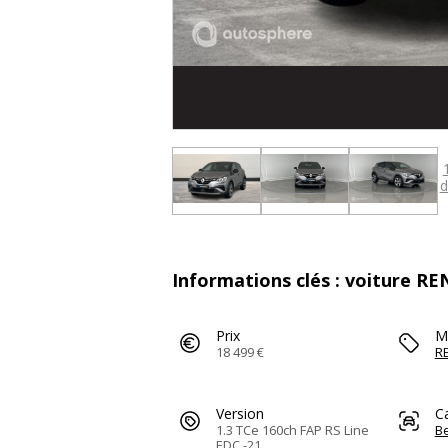
d
Informations clés : voiture R
Prix
M
18 499 €
R
Version
C
1.3 TCe 160ch FAP RS Line
Be
EDC -21