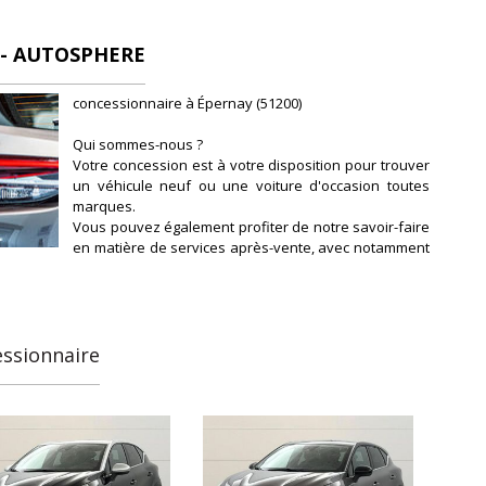
- AUTOSPHERE
concessionnaire à Épernay (51200)
Qui sommes-nous ?
Votre concession est à votre disposition pour trouver
un véhicule neuf ou une voiture d'occasion toutes
marques.
Vous pouvez également profiter de notre savoir-faire
en matière de services après-vente, avec notamment
l'entretien et la révision de votre véhicule.
Notre concession fait partie du réseau de
concessions d'Autosphere.fr, pour vous
accompagner au mieux dans votre recherche de
véhicules d'occasion.
essionnaire
Autosphere.fr c'est l'expérience de concessionnaires
reconnus parmi un réseau de 250 concessions, avec
plus de 14 000 voitures dans toute la France.
Plus qu'une voiture d'occasion en parfait état et
garantie, Autosphere.fr vous accompagne dans le
financement de