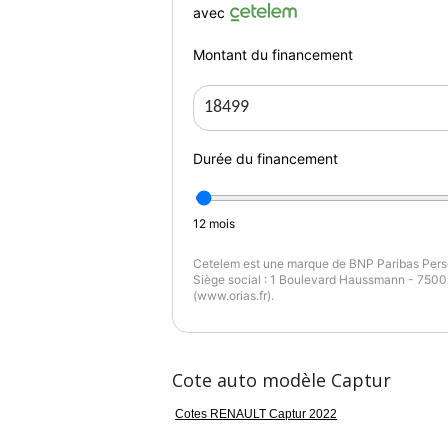
avec
Couleur
Pu
Gris Cassiopée/Noir Etoilé
1
Montant du financement
Durée du financement
12
mois
Cetelem est une marque de BNP Paribas Perso
Siège social : 1 Boulevard Haussmann - 75009
(www.orias.fr).
Cote auto modèle Captur
Cotes RENAULT Captur 2022