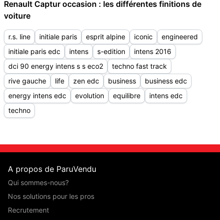
Renault Captur occasion : les différentes finitions de
voiture
r.s. line
initiale paris
esprit alpine
iconic
engineered
initiale paris edc
intens
s-edition
intens 2016
dci 90 energy intens s s eco2
techno fast track
rive gauche
life
zen edc
business
business edc
energy intens edc
evolution
equilibre
intens edc
techno
A propos de ParuVendu
Qui sommes-nous?
Nos solutions pour les pros
Recrutement