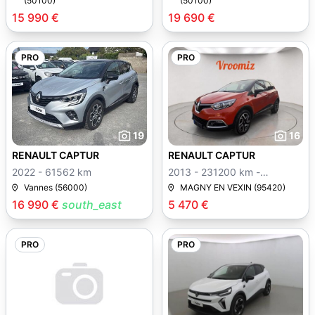
(50100)
(50100)
15 990 €
19 690 €
PRO
PRO
19
16
RENAULT CAPTUR
RENAULT CAPTUR
2022 - 61562 km
2013 - 231200 km -
Manuelle
Vannes (56000)
MAGNY EN VEXIN (95420)
16 990 €
south_east
5 470 €
PRO
PRO