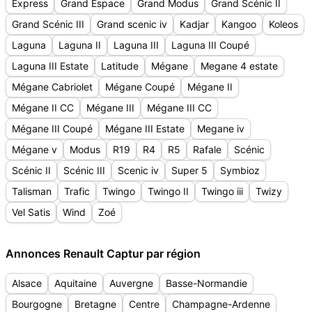
Express
Grand Espace
Grand Modus
Grand Scénic II
Grand Scénic III
Grand scenic iv
Kadjar
Kangoo
Koleos
Laguna
Laguna II
Laguna III
Laguna III Coupé
Laguna III Estate
Latitude
Mégane
Megane 4 estate
Mégane Cabriolet
Mégane Coupé
Mégane II
Mégane II CC
Mégane III
Mégane III CC
Mégane III Coupé
Mégane III Estate
Megane iv
Mégane v
Modus
R19
R4
R5
Rafale
Scénic
Scénic II
Scénic III
Scenic iv
Super 5
Symbioz
Talisman
Trafic
Twingo
Twingo II
Twingo iii
Twizy
Vel Satis
Wind
Zoé
Annonces Renault Captur par région
Alsace
Aquitaine
Auvergne
Basse-Normandie
Bourgogne
Bretagne
Centre
Champagne-Ardenne