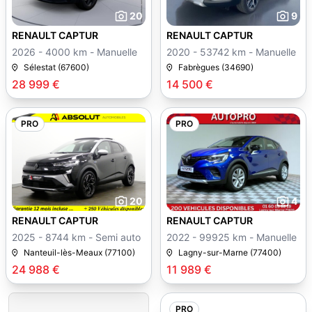
20
9
RENAULT CAPTUR
RENAULT CAPTUR
2026 - 4000 km - Manuelle
2020 - 53742 km - Manuelle
Sélestat (67600)
Fabrègues (34690)
28 999 €
14 500 €
PRO
PRO
20
4
RENAULT CAPTUR
RENAULT CAPTUR
2025 - 8744 km - Semi auto
2022 - 99925 km - Manuelle
Nanteuil-lès-Meaux (77100)
Lagny-sur-Marne (77400)
24 988 €
11 989 €
PRO