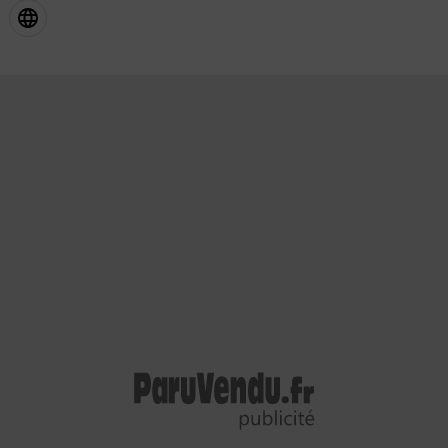
Couleur intérieur
Garantie mécanique
HARM01
12 mois