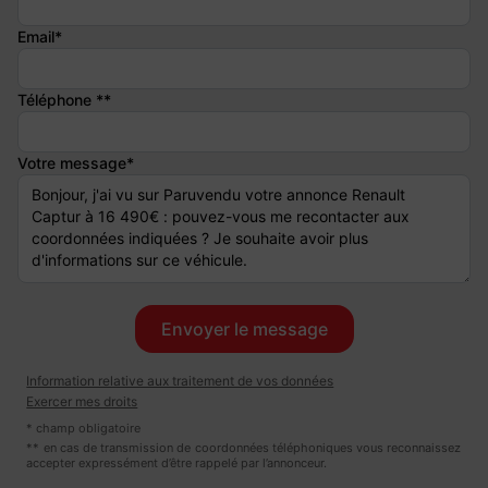
- Couleur intérieure : HARM01
Email*
- Taux d'émission de CO2 : 131
- Kilométrage : 32603
Téléphone **
Dimension - Masse :
- Longueur : 4227 cm
Votre message*
- Largeur : 1797 cm
- Hauteur : 1576 cm
- Empattement : 2639 cm
- Volume : 404 L
- Vide : 1199
- Utile : 1647
Liste des équipements :
Information relative aux traitement de vos données
- Régulateur limiteur de vitesse
Exercer mes droits
- Assistance au freinage d'urgence (A.F.U.)
* champ obligatoire
- Vitres AR surteintées
** en cas de transmission de coordonnées téléphoniques vous reconnaissez
accepter expressément d’être rappelé par l’annonceur.
- Ceinture centrale arrière 3 points