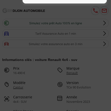
DIJON AUTOMOBILE
Simulez votre prêt Auto 100% en ligne
Tarif Assurance Auto en 1 min
Simulez votre assurance auto en 3 min
Informations clés : voiture Renault 4x4 - suv
Prix
Marque
16 490 €
Renault
Modèle
Version
Captur
TCe 90 Evolution
Carrosserie
Année
4x4 - SUV
Novembre 2023