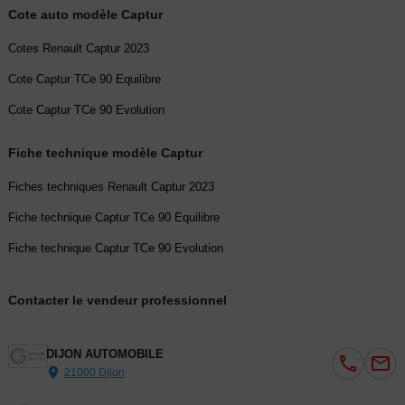
Cote auto modèle Captur
- Système ISOFIX (i-Size) aux places latérales AR et passager AV
- Freinage actif d'urgence avec détection piétons et cyclistes (AEBS
Cotes Renault Captur 2023
City + Inter Urbain+ Piéton)
Cote Captur TCe 90 Equilibre
- Sellerie MC2
- Alternateur renforcé
Cote Captur TCe 90 Evolution
- Roue alliage 17"
- Jantes Alliages 17" Eridis
Fiche technique modèle Captur
- Feux AR 3D
Fiches techniques Renault Captur 2023
- Volant en tissus
- Sans chargeur à induction
Fiche technique Captur TCe 90 Equilibre
- Classe energetique 1
Fiche technique Captur TCe 90 Evolution
- EASY LINK avec écran 7" avec réplication smartphone sans fil
(compatible android auto et Apple CarPlay)
Contacter le vendeur professionnel
- Roue de secours galette
- Peinture métallisée
DIJON AUTOMOBILE
Couleur
Vignette Crit’Air
21000 Dijon
NOIR ETOILE
1