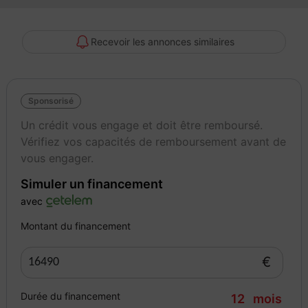
- Lunette AR chauffante
- Antiblocage des roues ABS
- Airbag passager déconnectable
Recevoir les annonces similaires
- Ceintures de sécurité AV réglables en hauteur
- Siège conducteur réglable en hauteur
- Carte Renault "Mains libres"
Sponsorisé
- Airbags frontaux
- Indicateur de changement de vitesse
Un crédit vous engage et doit être remboursé.
- Aide au parking AR
Vérifiez vos capacités de remboursement avant de
- Aide au démarrage en côte
vous engager.
- Poignées de portes ton caisse
Simuler un financement
- Alerte de survitesse avec reconnaissance des panneaux de
signalisation
avec
- Console centrale de rangement avec accoudoir
Montant du financement
- Airbags latéraux AV
- Assistant maintien de voie
€
- Répétiteurs latéraux de changement de direction
- Mode ECO
Durée du financement
12
mois
- Appuie-têtes AR