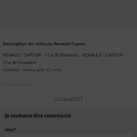
Description du véhicule Renault Captur
RENAULT CAPTUR - TCe 90 Evolution - RENAULT - CAPTUR -
TCe 90 Evolution
Garantie : renew gold 12 mois
Caractéristiques :
- Date mise en circulation : 23/11/2023

Lire la suite
- Puissance fiscale : 5 CV
- Carrosserie : TOUT-TERRAIN CV
- Nbr portes : 5
Je souhaite être recontacté
- Energie : Essence sans plomb
- Type de boite : Manuelle
Nom*
- Couleur extérieure : NOIR ETOILE