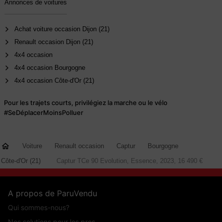
Annonces de voitures
Achat voiture occasion Dijon (21)
Renault occasion Dijon (21)
4x4 occasion
4x4 occasion Bourgogne
4x4 occasion Côte-d'Or (21)
Pour les trajets courts, privilégiez la marche ou le vélo
#SeDéplacerMoinsPolluer
Voiture
Renault occasion
Captur
Bourgogne
Côte-d'Or (21)
Captur TCe 90 Evolution, Essence, 2023, 16 490 €
A propos de ParuVendu
Qui sommes-nous?
Nos solutions pour les pros