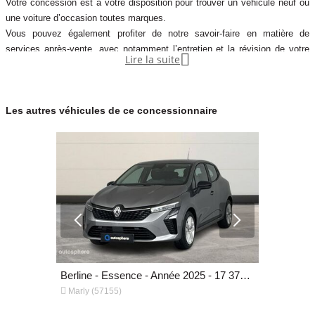
Votre concession est à votre disposition pour trouver un véhicule neuf ou
une voiture d’occasion toutes marques.
Vous pouvez également profiter de notre savoir-faire en matière de
services après-vente, avec notamment l’entretien et la révision de votre

Lire la suite
véhicule.
Notre concession fait partie du réseau de concessions d’Autosphere.fr,
pour vous accompagner au mieux dans votre recherche de véhicules
Les autres véhicules de ce concessionnaire
d’occasion.
Autosphere.fr c’est l’expérience de concessionnaires reconnus parmi un
réseau de 250 concessions, avec plus de 14 000 voitures dans toute la
France.
Plus qu’une voiture d’occ
Berline - Essence - Année 2025 - 17 325 km, 15 299 €
Berline - Essence - Année 2025 - 17 378 km, 16 499 €


Marly (57155)
Marly (571