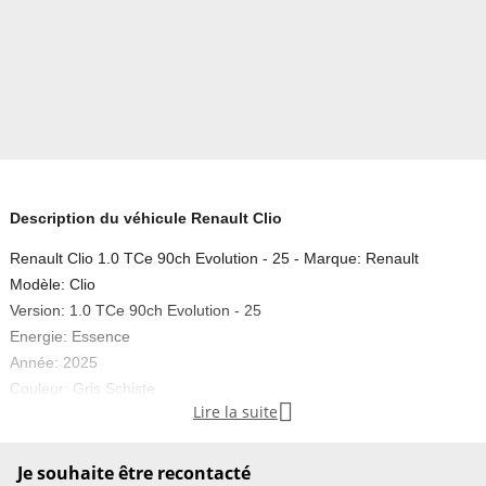
Description du véhicule Renault Clio
Renault Clio 1.0 TCe 90ch Evolution - 25 - Marque: Renault
Modèle: Clio
Version: 1.0 TCe 90ch Evolution - 25
Energie: Essence
Année: 2025
Couleur: Gris Schiste

Lire la suite
Carrosserie: Citadine
Boite: Manuelle
Portes: 5
Je souhaite être recontacté