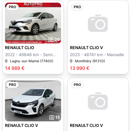
PRO
PRO
20
RENAULT CLIO
RENAULT CLIO V
2022 - 49846 km - Semi
2023 - 48741 km - Manuelle
auto
Lagny-sur-Marne (77400)
Montlhéry (91310)
14 989 €
13 990 €
PRO
PRO
15
RENAULT CLIO V
RENAULT CLIO V