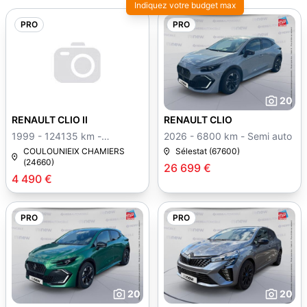
Indiquez votre budget max
PRO
PRO
20
RENAULT CLIO II
RENAULT CLIO
1999 - 124135 km -
2026 - 6800 km - Semi auto
Manuelle
COULOUNIEIX CHAMIERS
Sélestat (67600)
(24660)
26 699 €
4 490 €
PRO
PRO
20
20