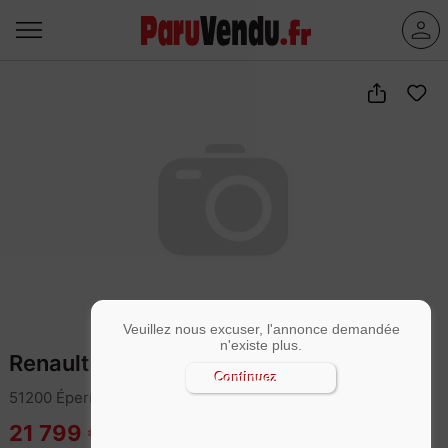
Veuillez nous excuser, l'annonce demandée
n'existe plus.
Renault Kangoo 1.5 Blue dCi 95ch Zen
Continuez
51200 Épernay
21 799 €
Garantie