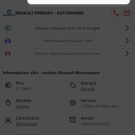
RENAULT EPERNAY - AUTOSPHERE
Simulez votre prêt Auto 100% en ligne
Tarif Assurance Auto en 1 min
Simulez votre assurance auto en 3 min
Informations clés : voiture Renault Monospace
Prix
Marque
21 799 €
Renault
Modèle
Version
Kangoo
1.5 Blue dCi 95ch Zen
Carrosserie
Année
Monospace
Septembre 2021