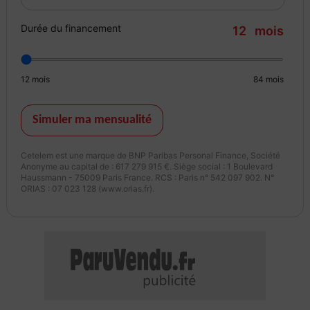
Couleur
Puissance réelle
Durée du financement
12
mois
Gris Cassiopée
95
12
mois
84
mois
Vignette Crit’Air
Garantie mécanique
2
2 mois
Simuler ma mensualité
Cetelem est une marque de BNP Paribas Personal Finance, Société
Anonyme au capital de : 617 279 915 €. Siège social : 1 Boulevard
Haussmann - 75009 Paris France. RCS : Paris n° 542 097 902. N°
ORIAS : 07 023 128 (www.orias.fr).