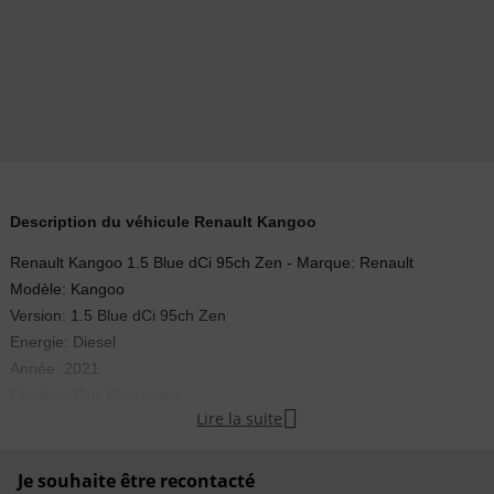
Description du véhicule Renault Kangoo
Renault Kangoo 1.5 Blue dCi 95ch Zen - Marque: Renault
Modèle: Kangoo
Version: 1.5 Blue dCi 95ch Zen
Energie: Diesel
Année: 2021
Couleur: Gris Cassiopée

Lire la suite
Carrosserie: Monospace
Boite: Manuelle
Portes: 5
Je souhaite être recontacté