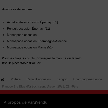
Annonces de voitures
Achat voiture occasion Épernay (51)
Renault occasion Épernay (51)
Monospace occasion
Monospace occasion Champagne-Ardenne
Monospace occasion Marne (51)
Pour les trajets courts, privilégiez la marche ou le vélo
#SeDéplacerMoinsPolluer
Voiture
Renault occasion
Kangoo
Champagne-ardenne
Kangoo 1.5 Blue dCi 95ch Zen, Diesel, 2021, 21 799 €
A propos de ParuVendu