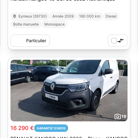
Eymeux (26730)
Année 2009
160 000 km
Diesel
Boîte manuelle
Monospace
Particulier
19
16 290 €
GARANTIE 12 MOIS