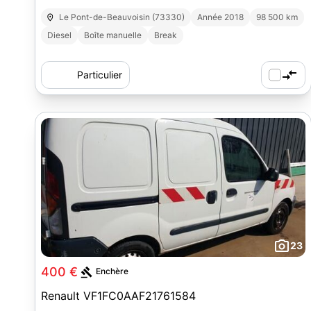
Le Pont-de-Beauvoisin (73330)
Année 2018
98 500 km
Diesel
Boîte manuelle
Break
Particulier
23
400 €
Enchère
Renault VF1FC0AAF21761584