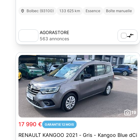
Bolbec (93100)
133 625 km
Essence
Boîte manuelle
AGORASTORE
563 annonces
19
17 990 €
GARANTIE 12 MOIS
RENAULT KANGOO 2021 - Gris - Kangoo Blue dCi