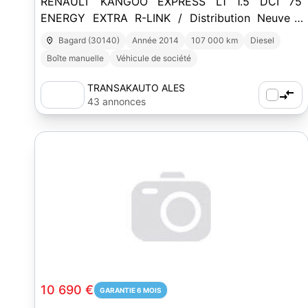
RENAULT KANGOO EXPRESS L1 1.5 DCI 75
ENERGY EXTRA R-LINK / Distribution Neuve /
Attelage / Clim / Radars AR / Bluetooth
Bagard (30140)
Année 2014
107 000 km
Diesel
Boîte manuelle
Véhicule de société
TRANSAKAUTO ALES
43 annonces
10 690 €
GARANTIE 6 MOIS