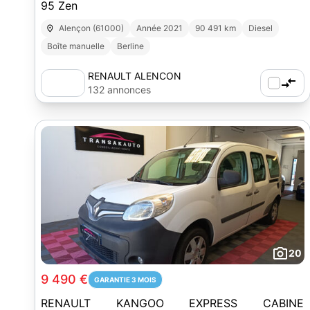
95 Zen
Alençon (61000)
Année 2021
90 491 km
Diesel
Boîte manuelle
Berline
RENAULT ALENCON
132 annonces
20
9 490 €
GARANTIE 3 MOIS
RENAULT KANGOO EXPRESS CABINE