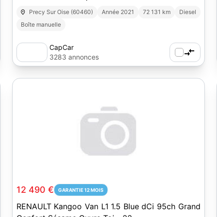
Precy Sur Oise (60460)
Année 2021
72 131 km
Diesel
Boîte manuelle
CapCar
3283 annonces
12 490 €
GARANTIE 12 MOIS
RENAULT Kangoo Van L1 1.5 Blue dCi 95ch Grand