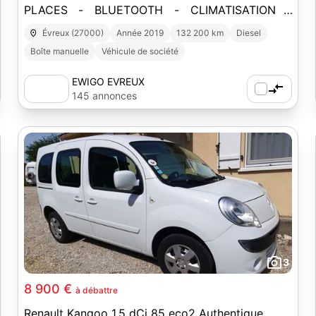
PLACES - BLUETOOTH - CLIMATISATION -
REGULATEUR
Évreux (27000)
Année 2019
132 200 km
Diesel
Boîte manuelle
Véhicule de société
EWIGO EVREUX
145 annonces
3
8 900 €
à débattre
Renault Kangoo 1.5 dCi 85 eco2 Authentique