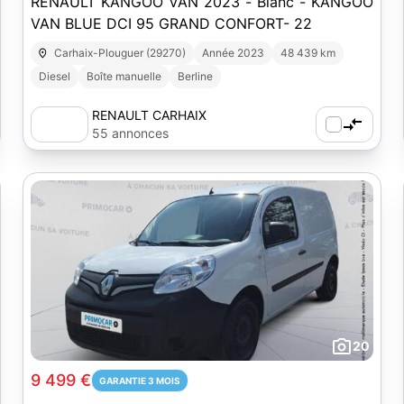
RENAULT KANGOO VAN 2023 - Blanc - KANGOO
VAN BLUE DCI 95 GRAND CONFORT- 22
Carhaix-Plouguer (29270)
Année 2023
48 439 km
Diesel
Boîte manuelle
Berline
RENAULT CARHAIX
55 annonces
20
9 499 €
GARANTIE 3 MOIS