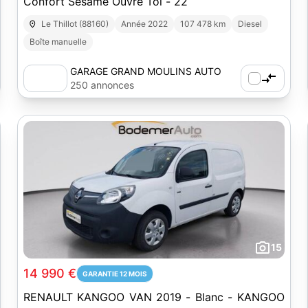
Confort Sésame Ouvre Toi - 22
Le Thillot (88160)
Année 2022
107 478 km
Diesel
Boîte manuelle
GARAGE GRAND MOULINS AUTO
250 annonces
15
14 990 €
GARANTIE 12 MOIS
RENAULT KANGOO VAN 2019 - Blanc - KANGOO