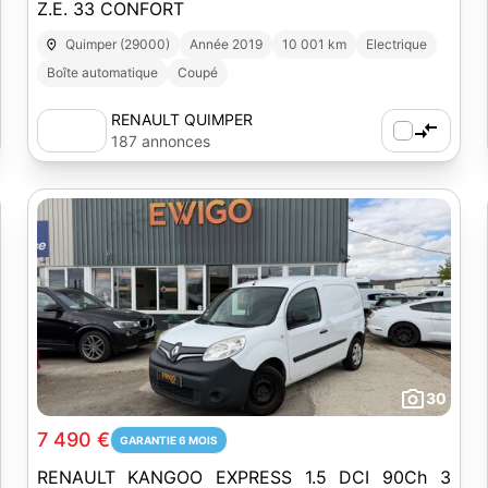
Z.E. 33 CONFORT
Quimper (29000)
Année 2019
10 001 km
Electrique
Boîte automatique
Coupé
RENAULT QUIMPER
187 annonces
30
7 490 €
GARANTIE 6 MOIS
RENAULT KANGOO EXPRESS 1.5 DCI 90Ch 3