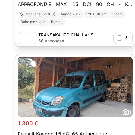
APPROFONDIE MAXI 1.5 DCI 90 CH - KIT
DISTRIBUTION NEUF / 5 PLACES / Garantie
Challans (85300)
Année 2017
128 000 km
Diesel
Boîte manuelle
Berline
TRANSAKAUTO CHALLANS
56 annonces
1
1 300 €
Renault Kangoo 1.5 dCi 65 Authentique