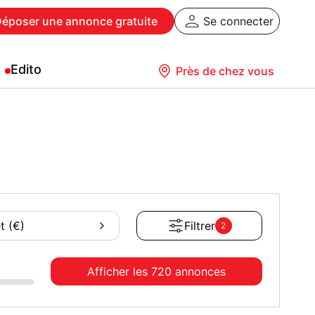
Déposer
une annonce gratuite
Se connecter
Edito
Près de chez vous
t (€)
Filtrer
2
Afficher les
720 annonces