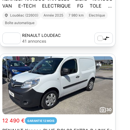
VAN E-TECH ELECTRIQUE FG TOLE L1
AC22/DC80 GSR2 EXTRA
Loudéac (22600)
Année 2025
7 980 km
Electrique
Boîte automatique
RENAULT LOUDEAC
41 annonces
30
12 490 €
GARANTIE 12 MOIS