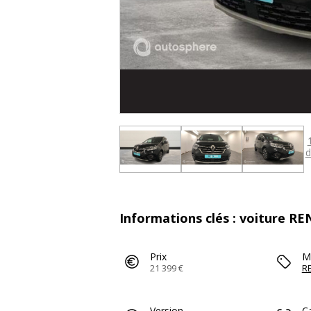
d
Informations clés : voiture 
Prix
M
21 399 €
R
Version
C