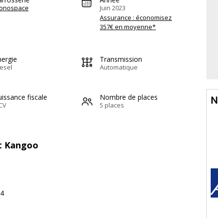
onospace
Juin 2023
Assurance : économisez
357€ en moyenne*
nergie
Transmission
esel
Automatique
issance fiscale
Nombre de places
N
CV
5 places
lt Kangoo
24