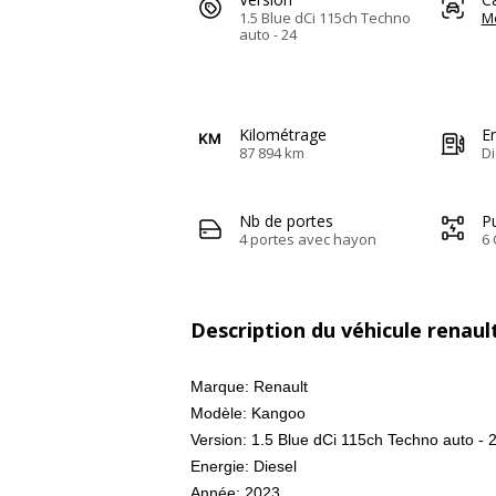
1.5 Blue dCi 115ch Techno
M
auto - 24
Kilométrage
E
87 894 km
Di
Nb de portes
Pu
4 portes avec hayon
6 
Description du véhicule renau
Marque: Renault
Modèle: Kangoo
Version: 1.5 Blue dCi 115ch Techno auto - 
Energie: Diesel
Année: 2023