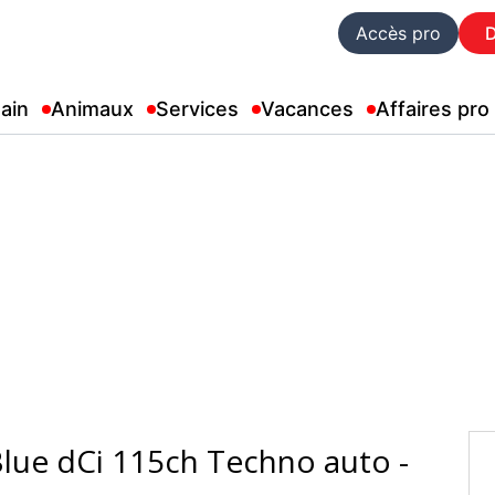
Accès pro
ain
Animaux
Services
Vacances
Affaires pro
lue dCi 115ch Techno auto -