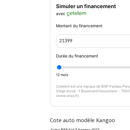
Simuler un financement
Garantie mécanique
2 mois
avec
Montant du financement
Durée du financement
12
mois
Cetelem est une marque de BNP Paribas Perso
Siège social : 1 Boulevard Haussmann - 75009
(www.orias.fr).
Cote auto modèle Kangoo
Cotes RENAULT Kangoo 2023