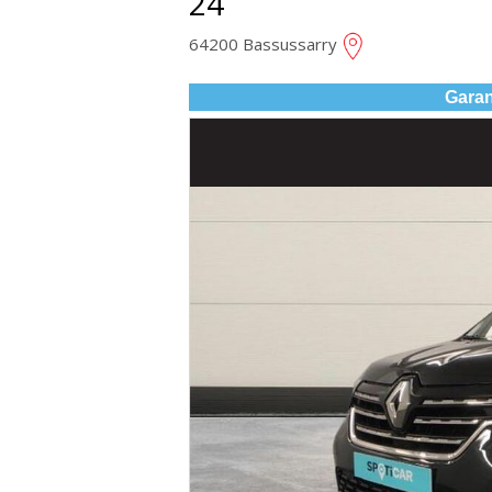
24
64200 Bassussarry
Garan