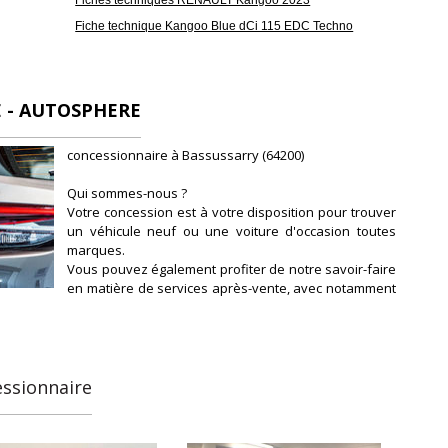
Fiche technique Kangoo Blue dCi 115 EDC Techno
 - AUTOSPHERE
concessionnaire à Bassussarry (64200)
Qui sommes-nous ?
Votre concession est à votre disposition pour trouver
un véhicule neuf ou une voiture d'occasion toutes
marques.
Vous pouvez également profiter de notre savoir-faire
en matière de services après-vente, avec notamment
l'entretien et la révision de votre véhicule.
Notre concession fait partie du réseau de
concessions d'Autosphere.fr, pour vous
accompagner au mieux dans votre recherche de
véhicules d'occasion.
essionnaire
Autosphere.fr c'est l'expérience de concessionnaires
reconnus parmi un réseau de 250 concessions, avec
plus de 14 000 voitures dans toute la France.