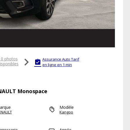

10 photos
Assurance Auto Tarif

isponibles
en ligne en 1 min
RENAULT Monospace
arque
Modèle
ENAULT
Kangoo
arrosserie
Année