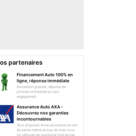
os partenaires
Financement Auto 100% en
ligne, réponse immédiate
Simulation gratuite, réponse de
principe immédiate et sans
engagement.
Assurance Auto AXA -
Découvrez nos garanties
incontournables
Vous disposez d'une assistance en cas
de panne même en bas de chez vous.
Un véhicule de courtoisie livré en cas