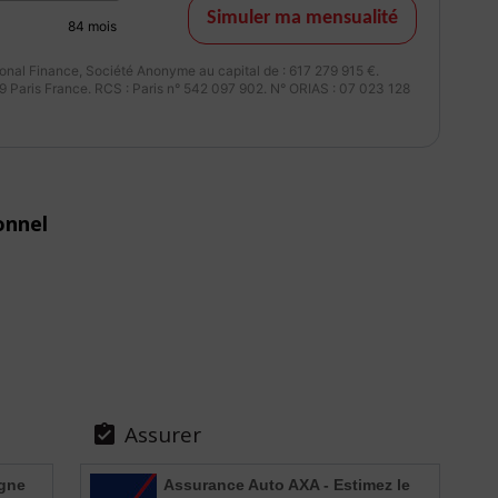
Simuler ma mensualité
84
mois
nal Finance, Société Anonyme au capital de : 617 279 915 €.
 Paris France. RCS : Paris n° 542 097 902. N° ORIAS : 07 023 128
onnel
Assurer

igne
Assurance Auto AXA - Estimez le