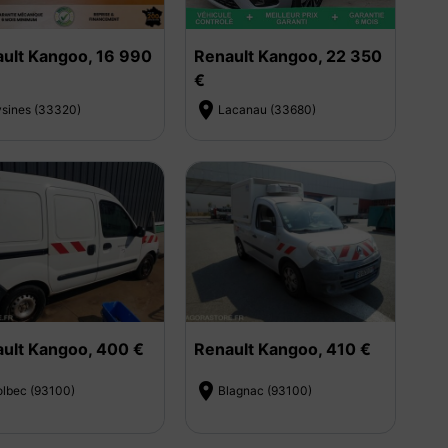
ult Kangoo, 16 990
Renault Kangoo, 22 350
€

ysines (33320)
Lacanau (33680)
ult Kangoo, 400 €
Renault Kangoo, 410 €

olbec (93100)
Blagnac (93100)