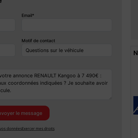
é
e d'éventuelles erreurs dans l'annonce, n'hésitez pas à vérifier
Email*
Motif de contact
thétique intérieure & extérieure / un demi plein de carburant /
N
stratives (hors coût du certificat d'immatriculation).
mois
aires financiers
e vos données
Exercer mes droits