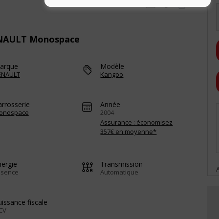
RENAULT Monospace
arque
Modèle
ENAULT
Kangoo
arrosserie
Année
onospace
2004
Assurance : économisez
357€ en moyenne*
nergie
Transmission
ssence
Automatique
issance fiscale
CV