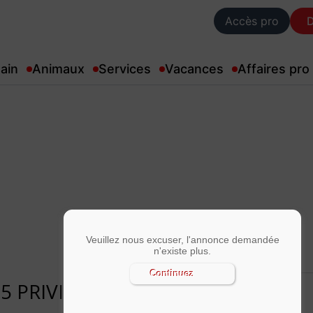
Accès pro
ain
Animaux
Services
Vacances
Affaires pro
Veuillez nous excuser, l'annonce demandée
n'existe plus.
Continuez
95 PRIVILEGE BVA / 5 PLACES