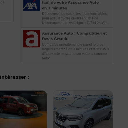
tarif de votre Assurance Auto
ipe
en 3 minutes
Découvrez nos garanties incontournables,
pour assurer votre quotidien. N°1 de
l'assurance auto. Assistance 7j/7 et 24h/24.
Assurance Auto : Comparateur et
Devis Gratuit
Comparez gratuitement le panel le plus
large du marché en 3 minutes et faites 357€
d'économie moyenne sur votre assurance
auto*
intéresser :