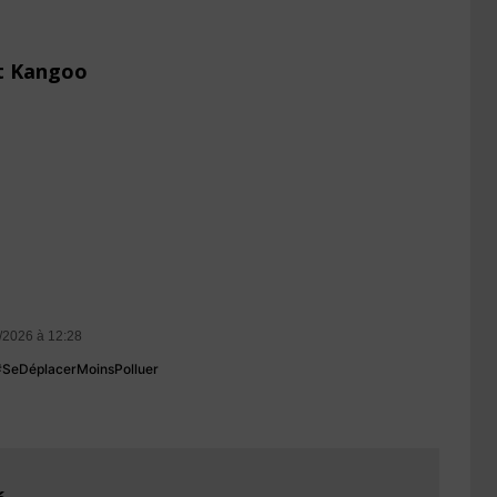
lt Kangoo
/2026 à 12:28
 #SeDéplacerMoinsPolluer