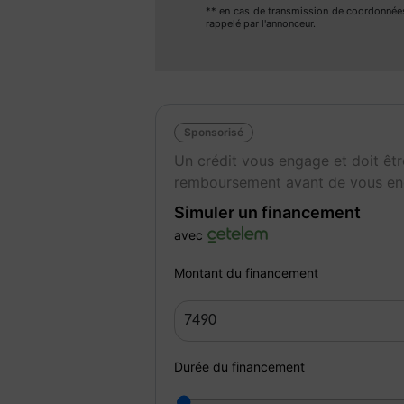
** en cas de transmission de coordonnée
rappelé par l'annonceur.
Visite virtuelle WhatsApp / FaceTime (sur
Sponsorisé
RESEAU NATIONAL D'AGENCE DEPUIS 20
Un crédit vous engage et doit êtr
L'agence BHCAR DU BASSIN D'ARCACHON 
remboursement avant de vous en
Lundi : Fermé
Simuler un financement
Mardi - Vendredi de 9h30 - 12H30 & 13H30
avec
Samedi de 10H00 - 18H00.
UNIQUEMENT SUR RENDEZ VOUS
Montant du financement
N'hésitez pas à nous contacter afin de confi
Couleur
Pu
Gris
9
Durée du financement