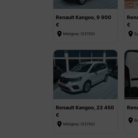
Renault Kangoo, 9 900
Rena
€
€


Mérignac (33700)
E
Renault Kangoo, 23 450
Rena
€

B

Mérignac (33700)