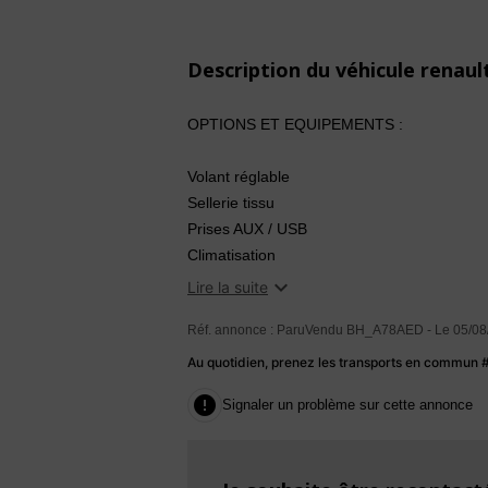
Description du véhicule renau
OPTIONS ET EQUIPEMENTS :
Volant réglable
Sellerie tissu
Prises AUX / USB
Climatisation
Régulateur / Limiteur de vitesse

Lire la suite
Boîte automatique
Réf. annonce : ParuVendu BH_A78AED - Le 05/08
Roue de secours / Kit gonfleur
Au quotidien, prenez les transports en commun
ENTRETIEN ET DIVERS :

Signaler un problème sur cette annonce
2 clés disponible
Historique d'entretien disponible et à jour