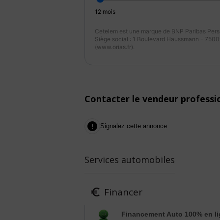
12
mois
Cetelem est une marque de BNP Paribas Perso
Siège social : 1 Boulevard Haussmann - 75009
(www.orias.fr).
Contacter le vendeur professi

Signalez cette annonce
Services automobiles
Financer

Financement Auto 100% en l