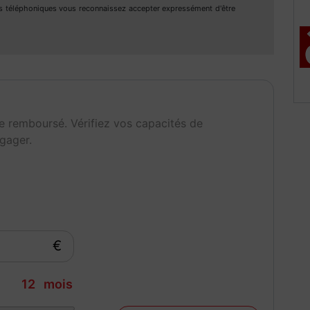
s téléphoniques vous reconnaissez accepter expressément d'être
 demande)
10.
e remboursé. Vérifiez vos capacités de
est située 2 Impasse Joan Robinson 33980 AUDENGE
gager.
 - 18h30.
rmer la disponibilité du véhicule.
€
issance réelle
Couleur intérieur
5
Gris
12
mois