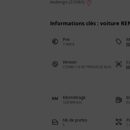
Audenge (33980)
Informations clés : voiture 
Prix
M
7 490 €
R
Version
C
COMBI 1.6 95 PRIVILEGE BVA
M
Kilométrage
E
128 840 km
E
Nb de portes
Pu
5
7 