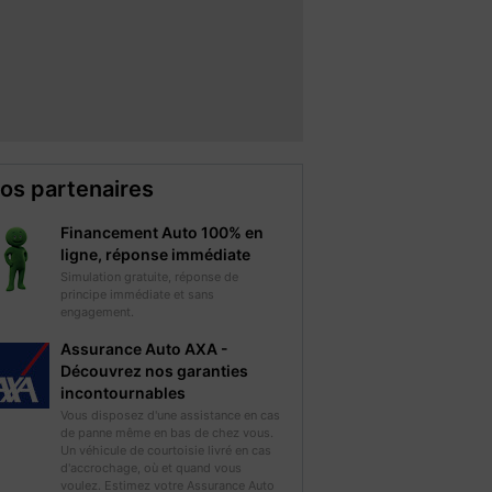
os partenaires
Financement Auto 100% en
ligne, réponse immédiate
Simulation gratuite, réponse de
principe immédiate et sans
engagement.
Assurance Auto AXA -
Découvrez nos garanties
incontournables
Vous disposez d'une assistance en cas
de panne même en bas de chez vous.
Un véhicule de courtoisie livré en cas
d'accrochage, où et quand vous
voulez. Estimez votre Assurance Auto