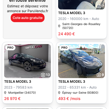
en toute sérénité
Estimez et déposez votre
7
annonce sur ParuVendu.fr
TESLA MODEL 3
Cote auto gratuite
2020 - 160000 km - Auto
Saint-Georges-de-Rouelley
(50720)
24 490 €
PRO
PRO
13
9
TESLA MODEL 3
TESLA MODEL 3
2023 - 79583 km
2022 - 65331 km - Auto
Montpellier (34070)
Épinay-sur-Seine (93800)
26 970 €
493 € /mois