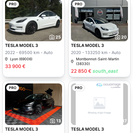
PRO
PRO
25
20
TESLA MODEL 3
TESLA MODEL 3
2022 - 69500 km - Auto
2020 - 133250 km - Auto
Lyon (69006)
Montbonnot-Saint-Martin
(38330)
33 900 €
22 850 €
south_east
PRO
PRO
13
17
TESLA MODEL 3
TESLA MODEL 3