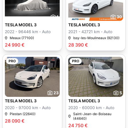
1
30
TESLA MODEL 3
TESLA MODEL 3
2022 - 96446 km - Auto
2021 - 42721 km - Auto
Meaux (77100)
Issy-les-Moulineaux (92130)
24 990 €
28 390 €
PRO
PRO
23
5
TESLA MODEL 3
TESLA MODEL 3
2020 - 97000 km - Auto
2020 - 60000 km - Auto
Plestan (22640)
Saint-Jean-de-Boiseau
(44640)
28 090 €
24 750 €