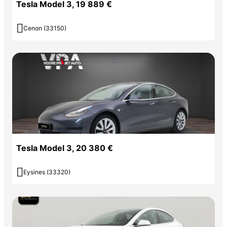
Tesla Model 3, 19 889 €

Cenon (33150)
---
## Contrôles effectués
* Vérification historique Tesla
* Contrôle de l'état de la batterie
Tesla Model 3, 20 380 €
* Vérification logicielle et matérielle

Eysines (33320)
* Contrôle technique général
* Contrôle de l'épaisseur de peinture
* Vérification dossiers d'assurance