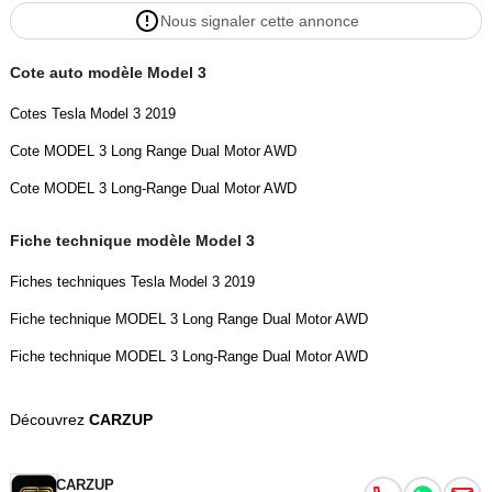
Nous signaler cette annonce
La Model 3 Standard Range Plus offre déjà des performances
largement suffisantes tout en conservant une excellente efficacité
Cote auto modèle Model 3
énergétique.
Cotes Tesla Model 3 2019
Cote MODEL 3 Long Range Dual Motor AWD
---
Cote MODEL 3 Long-Range Dual Motor AWD
## Design extérieur
Fiche technique modèle Model 3
Fiches techniques Tesla Model 3 2019
* Toit panoramique en verre
Fiche technique MODEL 3 Long Range Dual Motor AWD
Fiche technique MODEL 3 Long-Range Dual Motor AWD
* Logos Tesla noirs
Découvrez
CARZUP
* Becquet arrière noir
* Poignées style turbine noires avec inserts rouges
CARZUP