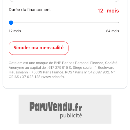
---
Durée du financement
12
mois
## Performances & autonomie
12
mois
84
mois
* 325 ch
Simuler ma mensualité
* 0 à 100 km/h en environ 5,6 secondes
Cetelem est une marque de BNP Paribas Personal Finance, Société
Anonyme au capital de : 617 279 915 €. Siège social : 1 Boulevard
Haussmann - 75009 Paris France. RCS : Paris n° 542 097 902. N°
* Batterie 50 kWh
ORIAS : 07 023 128 (www.orias.fr).
* Autonomie WLTP jusqu'à 409 km
* Recharge rapide compatible réseau Superchargeur Tesla
* Conduite silencieuse et économique