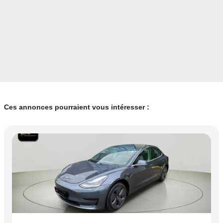
## Sécurité & aides à la conduite
* Autopilot Tesla
* Surveillance des angles morts par caméras
* Mode Sentinelle
Ces annonces pourraient vous intéresser :
* Caméras de surveillance 360°
* Freinage d'urgence autonome
* Maintien dans la voie
* Régulateur adaptatif
* Contrôle électronique de stabilité