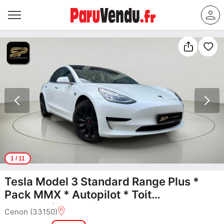
1
/ 11
Tesla Model 3 Standard Range Plus *
Pack MMX * Autopilot * Toit
Panoramique * 325 ch
Cenon (33150)