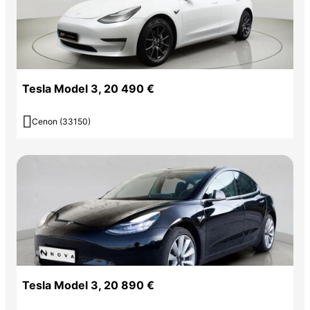
---
Tesla Model 3, 20 490 €
## Les points forts

Cenon (33150)
* Pack MMX offert
* 325 ch
* Autopilot
* Toit panoramique
* Double chargeur à induction
Tesla Model 3, 20 890 €