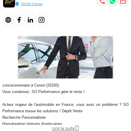
33150 Cenon
* Éléments esthétiques Pack MMX
* Design épuré et aérodynamique
Le Pack MMX apporte une présentation plus sportive et distinctive
tout en conservant l’élégance propre à la Model 3.
---
concessionnaire à Cenon (33150)
Vous conduisez, SO Performance gère le reste !
## Habitacle & confort
Acteur majeur de l'automobile en France, vous avez un problème ? SO
Performance trouve les solutions ! Dépôt Vente
* Intérieur noir
Recherche Personnalisée
Homologation Voitures Américaines

Lire la suite
* Sièges électriques
Particuliers-Professionnels-Export Hors Union Européenne