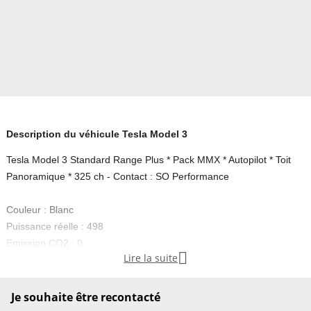
Description du véhicule Tesla Model 3
Tesla Model 3 Standard Range Plus * Pack MMX * Autopilot * Toit
Panoramique * 325 ch - Contact : SO Performance
Couleur : Blanc
Puissance réelle : 498
Emission CO2 : 0

Lire la suite
, contactez-nous .......................... INFORMATIONS........................
### Tesla Model 3 Standard Range Plus * Pack MMX * Autopilot *
Je souhaite être recontacté
Toit Panoramique * 325 ch