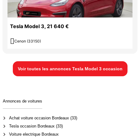
🧩 **So Perf – Votre Solution Automobile**
Tesla Model 3, 21 640 €
Acteur majeur de l’automobile en France, vous avez un problème ?

Cenon (33150)
So Perf trouve les solutions ! 💡
Dépôt Vente
Voir toutes les annonces Tesla Model 3 occasion
Recherche Personnalisée
Homologation Voitures Américaines
Annonces de voitures
Particuliers-Professionnels-Export Hors Union Européenne
Achat voiture occasion Bordeaux (33)
Garanties Mécaniques-Assurances
Tesla occasion Bordeaux (33)
Voiture electrique Bordeaux
Cartes Grises