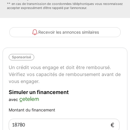
* Mise en circulation : 2019
** en cas de transmission de coordonnées téléphoniques vous reconnaissez
accepter expressément d’être rappelé par l’annonceur.
* Motorisation électrique
* Puissance : 325 ch
Recevoir les annonces similaires
* Transmission automatique
Sponsorisé
* Propulsion
Un crédit vous engage et doit être remboursé.
* Batterie NCA 50 kWh
Vérifiez vos capacités de remboursement avant de
vous engager.
* Autonomie WLTP : 409 km
Simuler un financement
* Fabrication américaine
avec
Montant du financement
* Véhicule vendu sous régime de marge
€