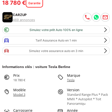
18 780 €
Garantie
CARZUP
469 annonces
Simulez votre prêt Auto 100% en ligne
Tarif Assurance Auto en 1 min
Simulez votre assurance auto en 3 min
Informations clés : voiture Tesla Berline
Prix
Marque
18 780 €
Tesla
Modèle
Version
Model 3
Standard Range Plus * Pack
MMX * Autopilot * Toit
Panoramiqu
Carrosserie
Année