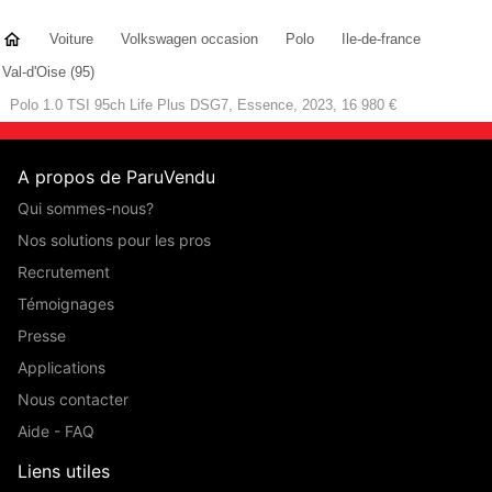
Voiture
Volkswagen occasion
Polo
Ile-de-france
Val-d'Oise (95)
Polo 1.0 TSI 95ch Life Plus DSG7, Essence, 2023, 16 980 €
A propos de ParuVendu
Qui sommes-nous?
Nos solutions pour les pros
Recrutement
Témoignages
Presse
Applications
Nous contacter
Aide - FAQ
Liens utiles