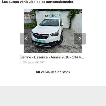
Les autres véhicules de ce concessionnaire
Berline - Essence - Année 2023 - 36 013 km, 15 450 €
Berline - Essence - Année 2018 - 134 401 km, 8 880 €


Gonesse (95500)
Gonesse (9
50 véhicules
en stock