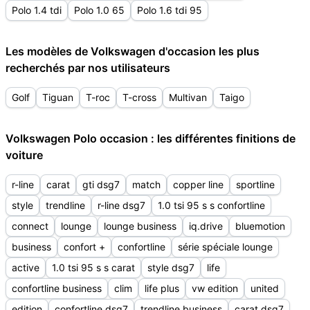
Polo 1.4 tdi
Polo 1.0 65
Polo 1.6 tdi 95
Les modèles de Volkswagen d'occasion les plus
recherchés par nos utilisateurs
Golf
Tiguan
T-roc
T-cross
Multivan
Taigo
Volkswagen Polo occasion : les différentes finitions de
voiture
r-line
carat
gti dsg7
match
copper line
sportline
style
trendline
r-line dsg7
1.0 tsi 95 s s confortline
connect
lounge
lounge business
iq.drive
bluemotion
business
confort +
confortline
série spéciale lounge
active
1.0 tsi 95 s s carat
style dsg7
life
confortline business
clim
life plus
vw edition
united
edition
confortline dsg7
trendline business
carat dsg7