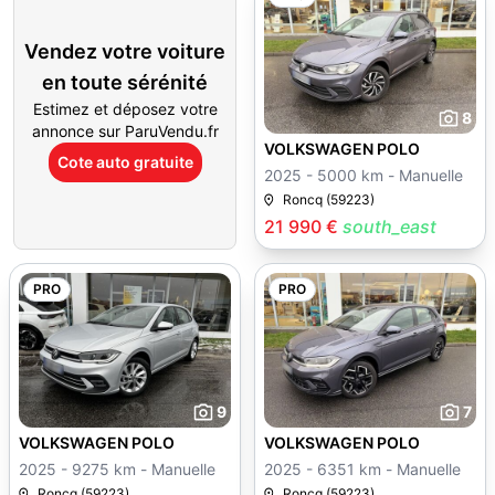
Vendez votre voiture
en toute sérénité
Estimez et déposez votre
8
annonce sur ParuVendu.fr
VOLKSWAGEN POLO
Cote auto gratuite
2025 - 5000 km - Manuelle
Roncq (59223)
21 990 €
south_east
PRO
PRO
9
7
VOLKSWAGEN POLO
VOLKSWAGEN POLO
2025 - 9275 km - Manuelle
2025 - 6351 km - Manuelle
Roncq (59223)
Roncq (59223)