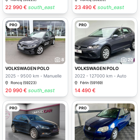
22 990 €
south_east
23 490 €
south_east
PRO
PRO
8
20
VOLKSWAGEN POLO
VOLKSWAGEN POLO
2025 - 9500 km - Manuelle
2022 - 127000 km - Auto
Roncq (59223)
Férin (59169)
20 990 €
south_east
14 490 €
PRO
PRO