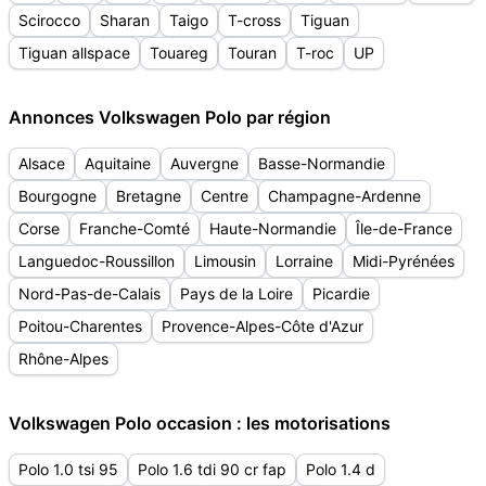
Scirocco
Sharan
Taigo
T-cross
Tiguan
Tiguan allspace
Touareg
Touran
T-roc
UP
Annonces Volkswagen Polo par région
Alsace
Aquitaine
Auvergne
Basse-Normandie
Bourgogne
Bretagne
Centre
Champagne-Ardenne
Corse
Franche-Comté
Haute-Normandie
Île-de-France
Languedoc-Roussillon
Limousin
Lorraine
Midi-Pyrénées
Nord-Pas-de-Calais
Pays de la Loire
Picardie
Poitou-Charentes
Provence-Alpes-Côte d'Azur
Rhône-Alpes
Volkswagen Polo occasion : les motorisations
Polo 1.0 tsi 95
Polo 1.6 tdi 90 cr fap
Polo 1.4 d