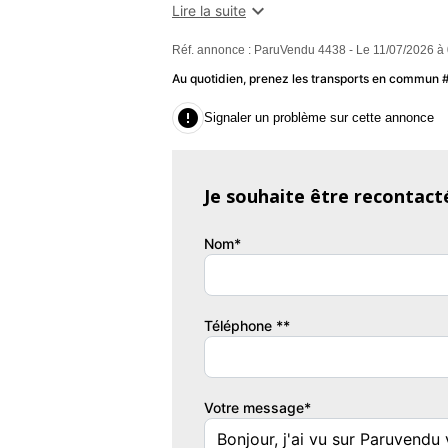

Lire la suite
Réf. annonce : ParuVendu 4438 - Le 11/07/2026 à
Simplicicar Vauvert vous présente cett
Au quotidien, prenez les transports en commun
équipe.

Signaler un problème sur cette annonce
Garantie : 12 mois (extension de garantie p
Véhicule contrôlé, prêt à partir, reprise pos
Je souhaite être recontact
-------------------------------------------------------
Nom*
Options et équipements :
Téléphone **
> Intérieur
Sièges chauffants avant
Votre message*
Système Isofix