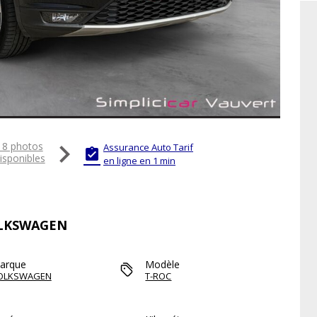

18 photos
Assurance Auto Tarif

isponibles
en ligne en 1 min
VOLKSWAGEN
arque
Modèle
OLKSWAGEN
T-ROC