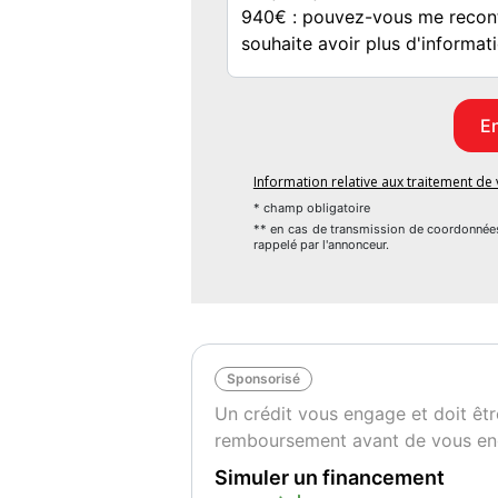
Audio Bose
Accoudoir central
Climatisation automatique bi-zone
Écran tactile
Prise USB
Information relative aux traitement d
* champ obligatoire
Android Auto
** en cas de transmission de coordonnée
rappelé par l'annonceur.
Apple CarPlay
Bluetooth
Caméra de recul
Sponsorisé
Démarrage sans clé - Keyless Go
Un crédit vous engage et doit êtr
Frein de stationnement électrique
remboursement avant de vous en
GPS intégré
Simuler un financement