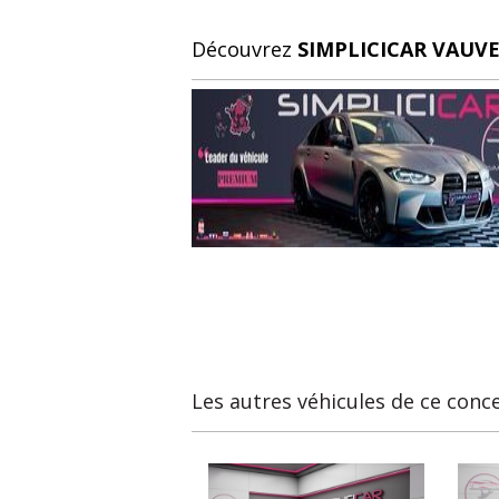
Alerte de franchissement de ligne - Line ass
Découvrez
SIMPLICICAR VAUVE
Limiteur de vitesse
Régulateur de vitesse adaptatif - ACC
Radar de stationnement arrière
Radar de stationnement avant
Anti-collision
Détection d'angle mort
> Sport
Boîte DSG 7 (VW)
Les autres véhicules de ce conc
-------------------------------------------------------
-------------------------------------------------------