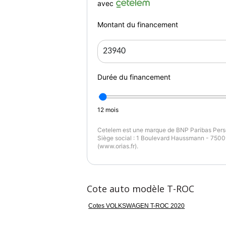
avec
Start & Stop
Montant du financement
Virtual cockpit
> Extérieur
Allumage auto des phares
Durée du financement
Anti-Brouillards
Feux automatiques
12
mois
Jantes alliage : 19"
Cetelem est une marque de BNP Paribas Perso
Siège social : 1 Boulevard Haussmann - 75009
Toit ouvrant Panoramique
(www.orias.fr).
Rétroviseurs chauffants
Vitres arrière surteintées
Cote auto modèle T-ROC
Hayon électrique
Cotes VOLKSWAGEN T-ROC 2020
> Aide à la conduite