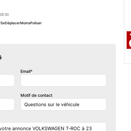
 08:30
e VOLKSWAGEN T-ROC, soigneusement sélectionnée par notre
 #SeDéplacerMoinsPolluer
ossible)
sible, financement disponible
é
----
Email*
Motif de contact