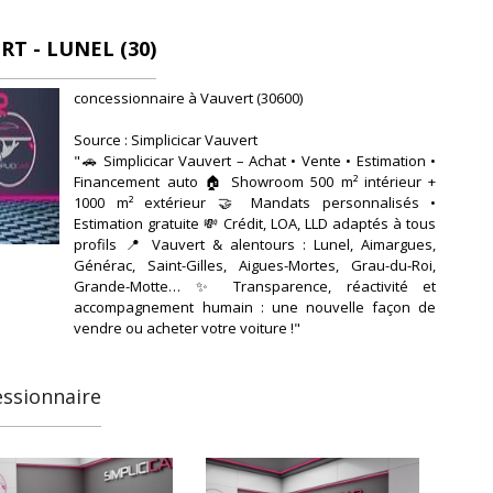
ist
RT - LUNEL (30)
concessionnaire à Vauvert (30600)
Source : Simplicicar Vauvert
"🚗 Simplicicar Vauvert – Achat • Vente • Estimation •
Financement auto 🏠 Showroom 500 m² intérieur +
1000 m² extérieur 🤝 Mandats personnalisés •
Estimation gratuite 💸 Crédit, LOA, LLD adaptés à tous
profils 📍 Vauvert & alentours : Lunel, Aimargues,
Générac, Saint-Gilles, Aigues-Mortes, Grau-du-Roi,
Grande-Motte… ✨ Transparence, réactivité et
accompagnement humain : une nouvelle façon de
vendre ou acheter votre voiture !"
essionnaire
----
----