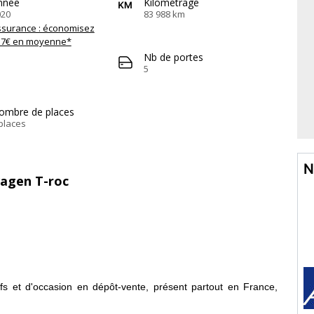
nnée
Kilométrage
020
83 988 km
ssurance : économisez
57€ en moyenne*
Nb de portes
5
ombre de places
places
N
wagen T-roc
s et d'occasion en dépôt-vente, présent partout en France,