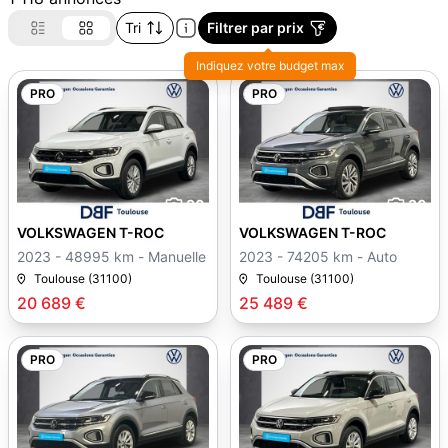
Tri
Filtrer par prix
Indiquez votre budget max
PRO
PRO
30
30
VOLKSWAGEN T-ROC
VOLKSWAGEN T-ROC
2023 - 48995 km - Manuelle
2023 - 74205 km - Auto
Toulouse (31100)
Toulouse (31100)
20 689 €
25 489 €
PRO
PRO