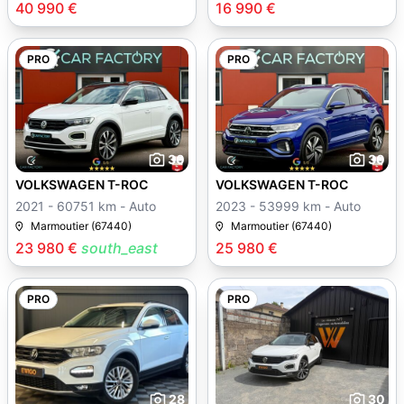
40 990 €
16 990 €
PRO
PRO
30
30
VOLKSWAGEN T-ROC
VOLKSWAGEN T-ROC
2021 - 60751 km - Auto
2023 - 53999 km - Auto
Marmoutier (67440)
Marmoutier (67440)
23 980 €
south_east
25 980 €
PRO
PRO
28
30