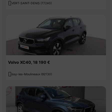

VERT-SAINT-DENIS (77240)
Volvo XC40, 18 190 €

Issy-les-Moulineaux (92130)