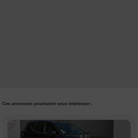
" Nos annonces sont rédigées manuellement, sous réserve
d’erreurs de notre part, merci de nous contacter ‘’
Véhicule Français 🇫🇷
NOS SERVICES :
- Possibilité de reprise sur votre ancien véhicule 🚗
- Possibilité de réserver ce véhicule à distance 💳
- Livraison possible dans toute la France 🇫🇷
- Service Carte grise sur place 📄
*hors frais d’agence*
Ces annonces pourraient vous intéresser :
Pour plus d’informations concernant nos véhicule en stock veuillez
nous joindre par téléphone ou par email.
Horaires :