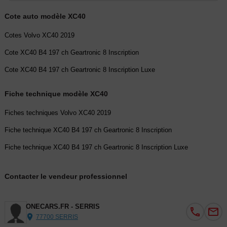
Cote auto modèle XC40
Pack :
- Appuie-tête sur chaque siège réglable en hauteur
Cotes Volvo XC40 2019
- Bas de caisse et passages de roues Anthracite
Cote XC40 B4 197 ch Geartronic 8 Inscription
- Ceintures de sécurités actives à prétensionneurs
- Combiné d'instruments digital 12,3" personnalisable
Cote XC40 B4 197 ch Geartronic 8 Inscription Luxe
- Espace de rangement sous la console centrale
- Limiteur et régulateur de vitesse
Fiche technique modèle XC40
- Protections de pare-chocs AV et AR Argent
Fiches techniques Volvo XC40 2019
- Rails de toit couleur Argent brillant
- Rétroviseur extérieur conducteur grand angle
Fiche technique XC40 B4 197 ch Geartronic 8 Inscription
- Rétroviseurs couleur carrosserie avec partie inférieure noir
Fiche technique XC40 B4 197 ch Geartronic 8 Inscription Luxe
- Seuils de portes AV Inscription en Aluminium
- Seuils de portes AV rétro-éclairés
Contacter le vendeur professionnel
- Système de protection anti-sortie de route
- Tapis de sol INSCRIPTION
- Trousse de 1er secours et triangle de présignalisation
ONECARS.FR - SERRIS
- Verrouillage de sécurité enfant manuel
77700 SERRIS