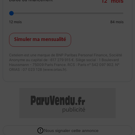
12
mois
Intérieur :
- Climatisation automatique
- Clé Inscription gainée de cuir
12
mois
84
mois
- Commandes audio au volant
- Direction assistée électrique asservie à la vitesse
- Incrustations Bois Flotté
Simuler ma mensualité
- Ordinateur de bord
- Pommeau de levier de vitesse Simili-cuir
Cetelem est une marque de BNP Paribas Personal Finance, Société
- Prise 12 V dans le coffre
Anonyme au capital de : 617 279 915 €. Siège social : 1 Boulevard
Haussmann - 75009 Paris France. RCS : Paris n° 542 097 902. N°
- Réglage électrique des supports lombaires
ORIAS : 07 023 128 (www.orias.fr).
- Rétroviseur intérieur électrochrome sans contour
- Seuil de coffre en Aluminium
- Siège conducteur avec réglage manuel de la hauteur
- Siège passager réglable en hauteur
- Sièges conducteur et passager avec réglages électriques des
supports lombaires
- Sonde de température extérieure et horloge
- Volant 3 branches gainé de Cuir avec insert en Aluminium
Nous signaler cette annonce
- Volant réglable en hauteur et en profondeur