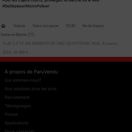
#SeDéplacerMoinsPolluer
Voiture
Volvo occasion
XC40
Ile-de-france
Seine-et-Marne (77)
Xc40 2.0 T4 190 MOMENTUM 2WD GEARTRONIC BVA, Essence,
2019, 16 490 €
A propos de ParuVendu
Qui sommes-nous?
Nos solutions pour les pros
Recrutement
Témoignages
Presse
Applications
Nous contacter