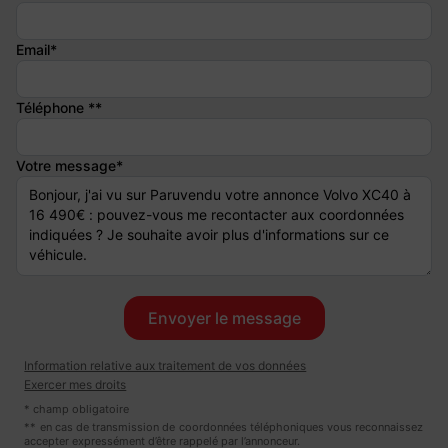
Marque : VOLVO
Modèle : XC40
Email*
Carburant : ESSENCE
Boîte de vitesse : AUTOMATIQUE
Téléphone **
Peinture : BLANC
Kilométrages : 170 000Km
Moteur : 2.0 L / 190 CV
Votre message*
Contrôle technique OK
Vidange Complète OK
OPTIONS ET EQUIPEMENTS :
Audio - Télécommunications :
- Apple CarPlay / Google Android Auto avec 2e prise USB
- Connexion Bluetooth
Information relative aux traitement de vos données
Exercer mes droits
Conduite :
* champ obligatoire
- Allumage automatique des feux
** en cas de transmission de coordonnées téléphoniques vous reconnaissez
accepter expressément d’être rappelé par l’annonceur.
- Assistance au démarrage en côte