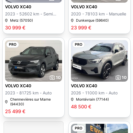
VOLVO XC40
VOLVO XC40
2023 - 52602 km - Semi
2020 - 78103 km - Manuelle
auto
Metz (57050)
Dunkerque (59640)
30 999 €
23 999 €
PRO
PRO
10
10
VOLVO XC40
VOLVO XC40
2023 - 81725 km - Auto
2026 - 11000 km - Auto
Chennevières sur Marne
Montévrain (77144)
(94430)
48 500 €
25 499 €
PRO