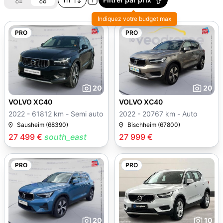
Indiquez votre budget max
PRO
PRO
20
20
VOLVO XC40
VOLVO XC40
2022 - 61812 km - Semi auto
2022 - 20767 km - Auto
Sausheim (68390)
Bischheim (67800)
27 499 €
south_east
27 999 €
PRO
PRO
20
10