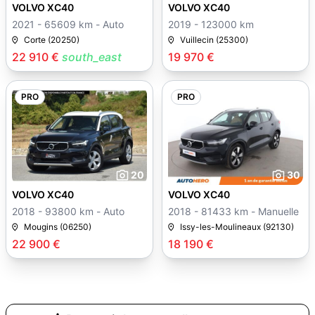
VOLVO XC40
VOLVO XC40
2021 - 65609 km - Auto
2019 - 123000 km
Corte (20250)
Vuillecin (25300)
22 910 €
south_east
19 970 €
PRO
PRO
20
30
VOLVO XC40
VOLVO XC40
2018 - 93800 km - Auto
2018 - 81433 km - Manuelle
Mougins (06250)
Issy-les-Moulineaux (92130)
22 900 €
18 190 €