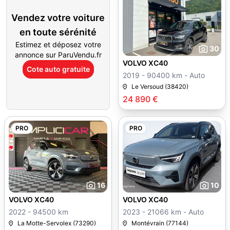
Vendez votre voiture
en toute sérénité
Estimez et déposez votre
30
annonce sur ParuVendu.fr
VOLVO XC40
Cote auto gratuite
2019 - 90400 km - Auto
Le Versoud (38420)
24 890 €
PRO
PRO
16
10
VOLVO XC40
VOLVO XC40
2022 - 94500 km
2023 - 21066 km - Auto
La Motte-Servolex (73290)
Montévrain (77144)