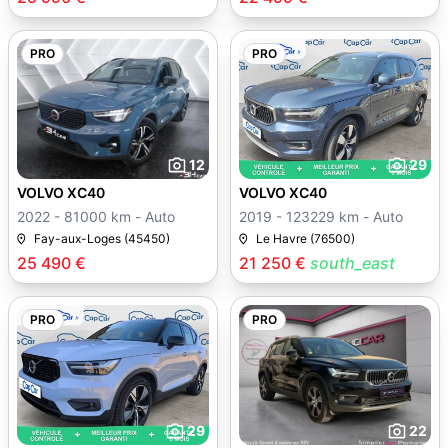
PRO
PRO
12
29
VOLVO XC40
VOLVO XC40
2022 - 81000 km - Auto
2019 - 123229 km - Auto
Fay-aux-Loges (45450)
Le Havre (76500)
25 490 €
21 250 €
south_east
PRO
PRO
29
22