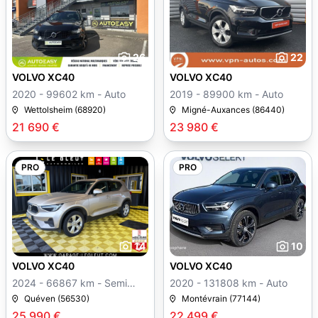
26
22
VOLVO XC40
VOLVO XC40
2020 - 99602 km - Auto
2019 - 89900 km - Auto
Wettolsheim (68920)
Migné-Auxances (86440)
21 690 €
23 980 €
PRO
PRO
14
10
VOLVO XC40
VOLVO XC40
2024 - 66867 km - Semi
2020 - 131808 km - Auto
auto
Quéven (56530)
Montévrain (77144)
25 990 €
22 499 €