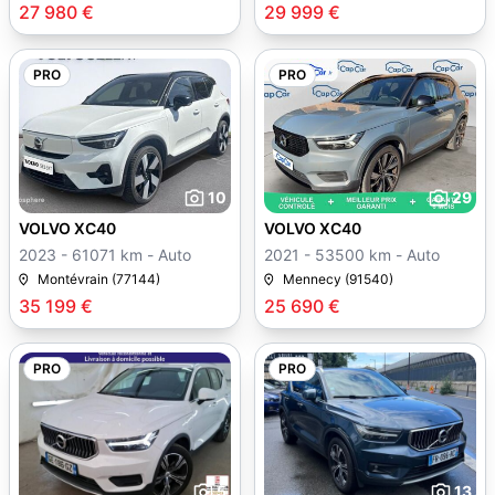
27 980 €
29 999 €
PRO
PRO
10
29
VOLVO XC40
VOLVO XC40
2023 - 61071 km - Auto
2021 - 53500 km - Auto
Montévrain (77144)
Mennecy (91540)
35 199 €
25 690 €
PRO
PRO
5
13