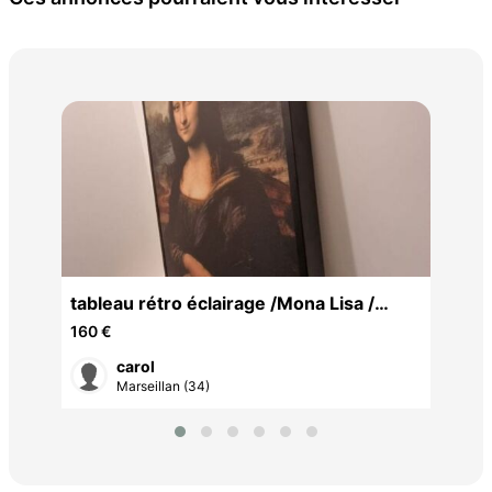
Bar
pri
65 
tableau rétro éclairage /Mona Lisa /
Virgil Abloh
160 €
carol
Marseillan (34)