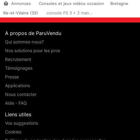
Annonces
Consoles et jeux vidéos occasion
Bretagne
Ille-et-Vilaine (35)
console PS 3 + 2 man...
A propos de ParuVendu
Qui sommes-nous?
Nos solutions pour les pros
Recrutement
Témoignages
Presse
Applications
Nous contacter
Aide - FAQ
Liens utiles
Vos suggestions
Cookies