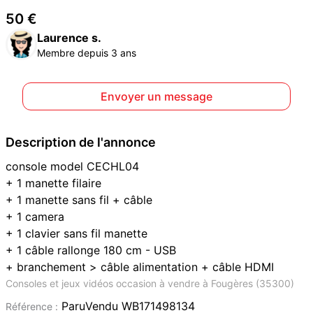
50 €
Laurence s.
Membre depuis 3 ans
Envoyer un message
Description de l'annonce
console model CECHL04
+ 1 manette filaire
+ 1 manette sans fil + câble
+ 1 camera
+ 1 clavier sans fil manette
+ 1 câble rallonge 180 cm - USB
+ branchement > câble alimentation + câble HDMI
Consoles et jeux vidéos occasion à vendre à Fougères (35300)
ParuVendu WB171498134
Référence :