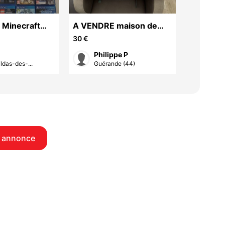
 Minecraft
A VENDRE maison de
Simulate
poupée bois
30 €
450 €
Philippe P
Pier
ldas-des-...
Guérande (44)
St M
 annonce