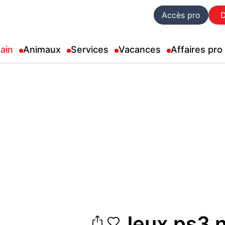
Accès pro
ain
Animaux
Services
Vacances
Affaires pro
Jeux ps3 