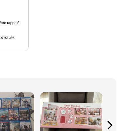
être rappelé
ptez les
arrow_forward_ios