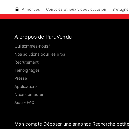
Annonces
Consoles et jeux vidéos occasion
Bretagne
A propos de ParuVendu
Qui sommes-nous?
Nos solutions pour les pros
Recrutement
Témoignages
Presse
Applications
Nous contacter
Aide - FAQ
Mon compte
|
Déposer une annonce
|
Recherche petit