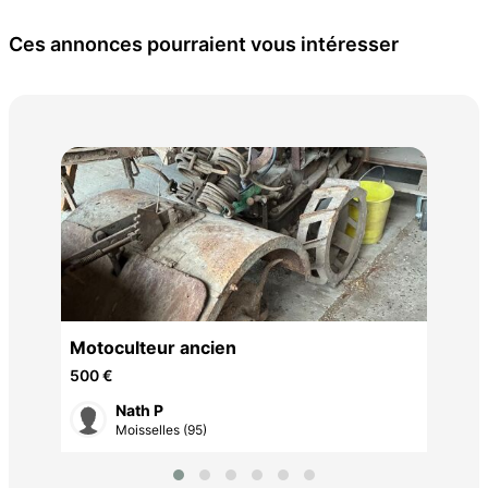
Ces annonces pourraient vous intéresser
Gro
Motoculteur ancien
cm
3 9
500 €
Nath P
Moisselles (95)