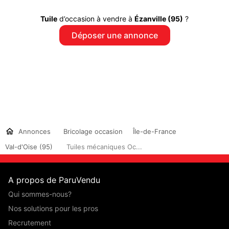
Tuile
d’occasion à vendre à
Ézanville (95)
?
Déposer une annonce
Annonces
Bricolage occasion
Île-de-France
Val-d'Oise (95)
Tuiles mécaniques Oc...
A propos de ParuVendu
Qui sommes-nous?
Nos solutions pour les pros
Recrutement