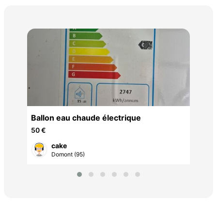
Mot
500
Ballon eau chaude électrique
50 €
cake
Domont (95)