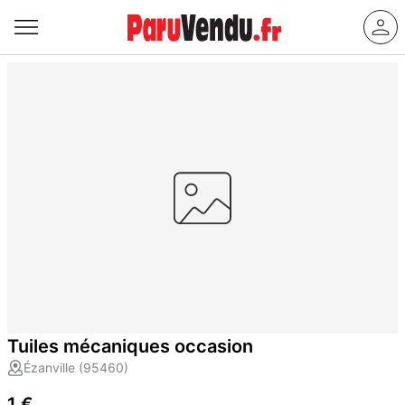
Tuiles mécaniques occasion
Ézanville (95460)
1 €