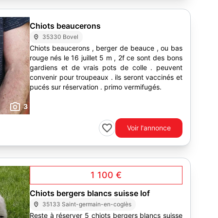
Chiots beaucerons
35330 Bovel
Chiots beaucerons , berger de beauce , ou bas
rouge nés le 16 juillet 5 m , 2f ce sont des bons
gardiens et de vrais pots de colle . peuvent
convenir pour troupeaux . ils seront vaccinés et
pucés sur réservation . primo vermifugés.
3
Voir l'annonce
1 100 €
Chiots bergers blancs suisse lof
35133 Saint-germain-en-coglès
Reste à réserver 5 chiots bergers blancs suisse