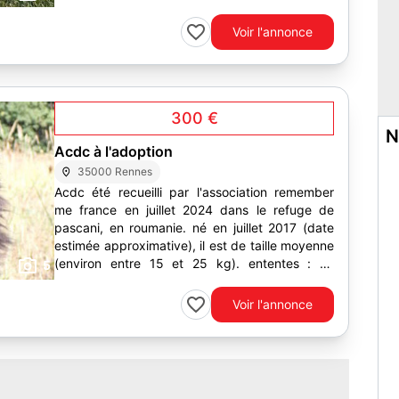
environnement et...
Voir l'annonce
300 €
N
Acdc à l'adoption
35000 Rennes
Acdc été recueilli par l'association remember
me france en juillet 2024 dans le refuge de
pascani, en roumanie. né en juillet 2017 (date
estimée approximative), il est de taille moyenne
(environ entre 15 et 25 kg). ententes : ok
5
chiens, un...
Voir l'annonce