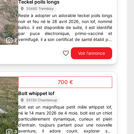
Teckel poils longs
35460 Tremblay
Reste à adopter un adorable teckel poils longs
noir et feu né le 28 avril 2026, non lof, nommé
baïko. il est disponible de suite, il est identifié
par puce électronique, primo-vacciné et
vermifugé. il a son certificat de santé établi par
2
un...
Voir l'annonce
700 €
Bolt whippet lof
35150 Chanteloup
Bolt est un magnifique petit mâle whippet lof,
né le 14 mars 2026 de 4 mois. bolt est un chiot
particulièrement dynamique, curieux et plein
d'entrain. toujours partant pour une nouvelle
aventure, il adore courir, explorer son
3