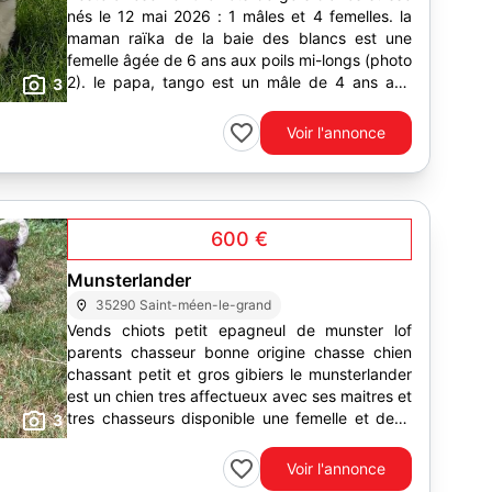
nés le 12 mai 2026 : 1 mâles et 4 femelles. la
maman raïka de la baie des blancs est une
femelle âgée de 6 ans aux poils mi-longs (photo
2). le papa, tango est un mâle de 4 ans aux
3
poils longs....
Voir l'annonce
600 €
Munsterlander
35290 Saint-méen-le-grand
Vends chiots petit epagneul de munster lof
parents chasseur bonne origine chasse chien
chassant petit et gros gibiers le munsterlander
est un chien tres affectueux avec ses maitres et
tres chasseurs disponible une femelle et deux
3
males les...
Voir l'annonce