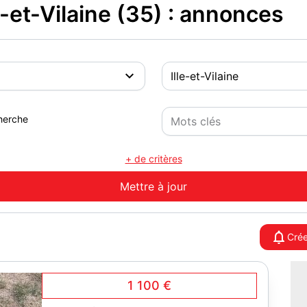
e-et-Vilaine (35) : annonces
herche
+ de critères
Crée
1 100 €