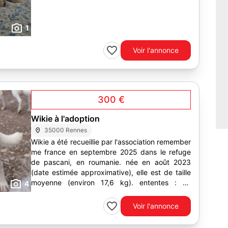
1
Voir l'annonce
300 €
Wikie à l'adoption
35000 Rennes
Wikie a été recueillie par l'association remember
me france en septembre 2025 dans le refuge
de pascani, en roumanie. née en août 2023
(date estimée approximative), elle est de taille
moyenne (environ 17,6 kg). ententes : ok
4
chiens...
Voir l'annonce