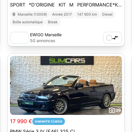
SPORT *D'ORIGINE KIT M PERFORMANCE*KIT
GROS FREINS*ENTRETIEN BMW* BVA
Marseille (13009)
Année 2017
147 900 km
Diesel
Boîte automatique
Break
EWIGO Marseille
50 annonces
39
17 990 €
GARANTIE 12 MOIS
BMW Série 3 IV (E46) 325 Ci