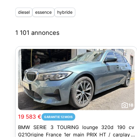
diesel
essence
hybride
1 101 annonces
18
19 583 €
GARANTIE 12 MOIS
BMW SERIE 3 TOURING lounge 320d 190 cv
G21Origine France 1er main PRIX HT / carplay /