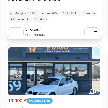
Mougins (06250)
Année 2004
149 484 km
Essence
Boîte manuelle
Cabriolet
SLIMCARS
41 annonces
30
13 990 €
GARANTIE 6 MOIS