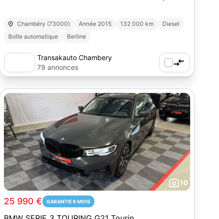
Chambéry (73000)
Année 2015
132 000 km
Diesel
Boîte automatique
Berline
Transakauto Chambery
79 annonces
10
25 990 €
GARANTIE 6 MOIS
BMW SERIE 3 TOURING G21 Tourin