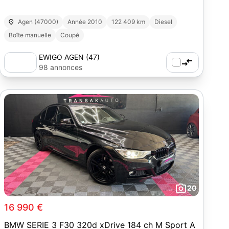
Agen (47000)
Année 2010
122 409 km
Diesel
Boîte manuelle
Coupé
EWIGO AGEN (47)
98 annonces
20
16 990 €
BMW SERIE 3 F30 320d xDrive 184 ch M Sport A