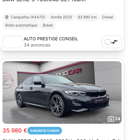
Carquefou (44470)
Année 2020
83 890 km
Diesel
Boîte automatique
Break
AUTO PRESTIGE CONSEIL
34 annonces
24
35 980 €
GARANTIE 12 MOIS