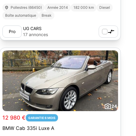
Pollestres (66450)
Année 2014
182 000 km
Diesel
Boîte automatique
Break
UG CARS
Pro
17 annonces
24
12 980 €
GARANTIE 6 MOIS
BMW Cab 335i Luxe A