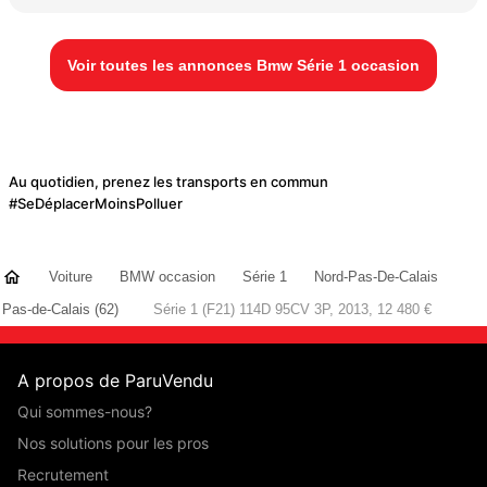
Voir toutes les annonces Bmw Série 1 occasion
Au quotidien, prenez les transports en commun
#SeDéplacerMoinsPolluer
Voiture
BMW occasion
Série 1
Nord-Pas-De-Calais
Pas-de-Calais (62)
Série 1 (F21) 114D 95CV 3P, 2013, 12 480 €
A propos de ParuVendu
Qui sommes-nous?
Nos solutions pour les pros
Recrutement