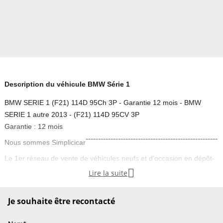
Description du véhicule BMW Série 1
BMW SERIE 1 (F21) 114D 95Ch 3P - Garantie 12 mois - BMW
SERIE 1 autre 2013 - (F21) 114D 95CV 3P
Garantie : 12 mois
-----------------------------------------------------
Nous sommes Simplicicar
Le 1er réseau de vente de véhicules neufs et d’occasion en dépôt-
vente, présent partout en France, DOM-TOM et Belgique.

Lire la suite
Simplicicar
Saint Laurent Blangy
vous présente cette
BMW SERIE
1
, soigneusement sélectionnée par notre équipe.
Je souhaite être recontacté
------
Garantie :
12 mois
(extension de garantie possible)