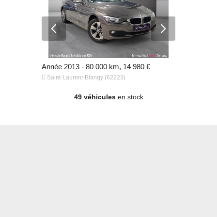
80 €
Année 2013 - 80 000 km, 14 980 €
Année 2017


Saint-Laurent-Blangy (62223)
Saint-Laure
49 véhicules
en stock
80 €