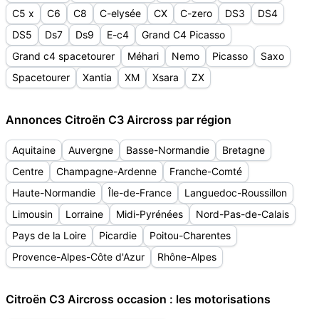
C5 x
C6
C8
C-elysée
CX
C-zero
DS3
DS4
DS5
Ds7
Ds9
E-c4
Grand C4 Picasso
Grand c4 spacetourer
Méhari
Nemo
Picasso
Saxo
Spacetourer
Xantia
XM
Xsara
ZX
Annonces Citroën C3 Aircross par région
Aquitaine
Auvergne
Basse-Normandie
Bretagne
Centre
Champagne-Ardenne
Franche-Comté
Haute-Normandie
Île-de-France
Languedoc-Roussillon
Limousin
Lorraine
Midi-Pyrénées
Nord-Pas-de-Calais
Pays de la Loire
Picardie
Poitou-Charentes
Provence-Alpes-Côte d'Azur
Rhône-Alpes
Citroën C3 Aircross occasion : les motorisations