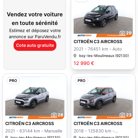
Vendez votre voiture
en toute sérénité
Estimez et déposez votre
29
annonce sur ParuVendu.fr
CITROËN C3 AIRCROSS
Cote auto gratuite
2021 - 76451 km - Auto
Issy-les-Moulineaux (92130)
12 990 €
PRO
PRO
28
23
CITROËN C3 AIRCROSS
CITROËN C3 AIRCROSS
2021 - 63144 km - Manuelle
2018 - 125830 km -
Manuelle
Issy-les-Moulineaux (92130)
Issy-les-Moulineaux (92130)