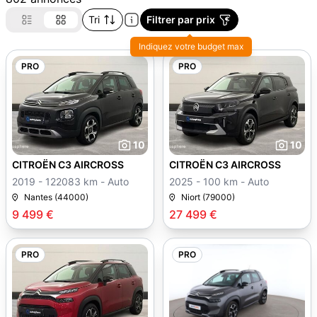
Tri
Filtrer par prix
Indiquez votre budget max
PRO
PRO
10
10
CITROËN C3 AIRCROSS
CITROËN C3 AIRCROSS
2019 - 122083 km - Auto
2025 - 100 km - Auto
Nantes (44000)
Niort (79000)
9 499 €
27 499 €
PRO
PRO