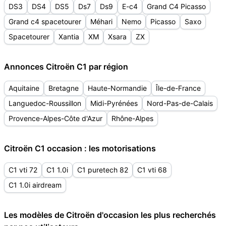
DS3
DS4
DS5
Ds7
Ds9
E-c4
Grand C4 Picasso
Grand c4 spacetourer
Méhari
Nemo
Picasso
Saxo
Spacetourer
Xantia
XM
Xsara
ZX
Annonces Citroën C1 par région
Aquitaine
Bretagne
Haute-Normandie
Île-de-France
Languedoc-Roussillon
Midi-Pyrénées
Nord-Pas-de-Calais
Provence-Alpes-Côte d'Azur
Rhône-Alpes
Citroën C1 occasion : les motorisations
C1 vti 72
C1 1.0i
C1 puretech 82
C1 vti 68
C1 1.0i airdream
Les modèles de Citroën d'occasion les plus recherchés