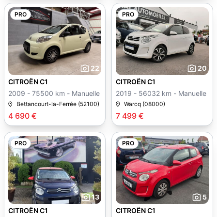
PRO
PRO
22
20
CITROËN C1
CITROËN C1
2009 - 75500 km - Manuelle
2019 - 56032 km - Manuelle
Bettancourt-la-Ferrée (52100)
Warcq (08000)
4 690 €
7 499 €
PRO
PRO
13
5
CITROËN C1
CITROËN C1