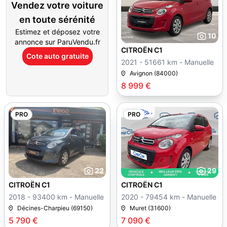
Vendez votre voiture
en toute sérénité
Estimez et déposez votre
10
annonce sur ParuVendu.fr
CITROËN C1
Cote auto gratuite
2021 - 51661 km - Manuelle
Avignon (84000)
8 999 €
PRO
PRO
22
29
CITROËN C1
CITROËN C1
2018 - 93400 km - Manuelle
2020 - 79454 km - Manuelle
Décines-Charpieu (69150)
Muret (31600)
5 790 €
7 090 €