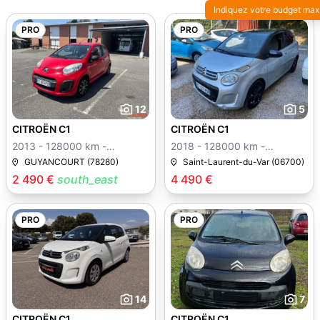
Indiquez votre budget max
PRO
PRO
12
5
CITROËN C1
CITROËN C1
2013 - 128000 km -
2018 - 128000 km -
Manuelle
Manuelle
GUYANCOURT (78280)
Saint-Laurent-du-Var (06700)
2 490 €
south_east
4 490 €
PRO
PRO
14
7
CITROËN C1
CITROËN C1