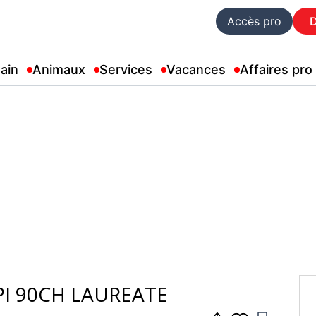
Accès pro
ain
Animaux
Services
Vacances
Affaires pro
PI 90CH LAUREATE