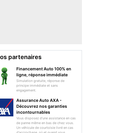
os partenaires
Financement Auto 100% en
ligne, réponse immédiate
Simulation gratuite, réponse de
principe immédiate et sans
engagement.
Assurance Auto AXA -
Découvrez nos garanties
incontournables
Vous disposez d'une assistance en cas
de panne même en bas de chez vous.
Un véhicule de courtoisie livré en cas
d'accrochage, où et quand vous