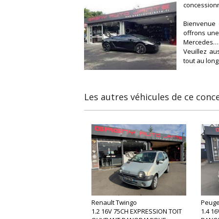
concessionn
Bienvenue c
offrons une
Mercedes… e
Veuillez au
tout au lon
Les autres véhicules de ce conc
Renault Twingo
Peuge
1.2 16V 75CH EXPRESSION TOIT
1.4 1