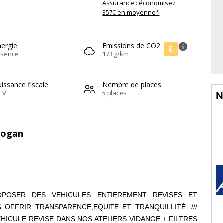
Assurance : économisez
357€ en moyenne*
nergie
Emissions de CO2
info
E
ssence
173 g/km
issance fiscale
Nombre de places
CV
5 places
N
 Logan
OPOSER DES VEHICULES ENTIEREMENT REVISES ET
 OFFRIR TRANSPARENCE,EQUITE ET TRANQUILLITÉ. ///
ts VEHICULE REVISE DANS NOS ATELIERS VIDANGE + FILTRES