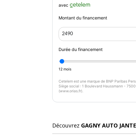
avec
Montant du financement
Durée du financement
12
mois
Cetelem est une marque de BNP Paribas Perso
Siège social : 1 Boulevard Haussmann - 75009
(www.orias.fr).
Découvrez
GAGNY AUTO JANT