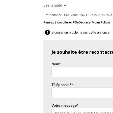
NEUFS KIT DISTRIBUTION + POMPE A 

Lire la suite
L'APPUI ) 2 PNEUS NEUFS A L'
Réf. annonce : ParuVendu 2421 - Le 27/07/2026 à
BIELL,ABS,Airbags frontaux,Directio
antibrouillard,Rétroviseurs électriques dégi
Pensez à covoiturer #SeDéplacerMoinsPolluer
Garantie : 3 MOIS

Signaler un problème sur cette annonce
Couleur
Pu
BLEU F
9
Je souhaite être recontact
Garantie mécanique
3 mois
Nom*
Téléphone **
Votre message*