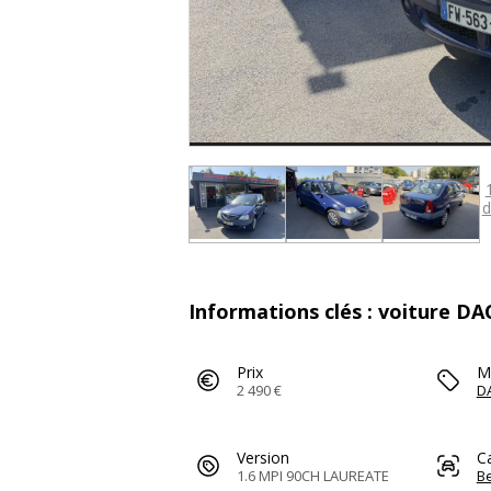
d
Informations clés : voiture DA
Prix
M
2 490 €
D
Version
C
1.6 MPI 90CH LAUREATE
Be