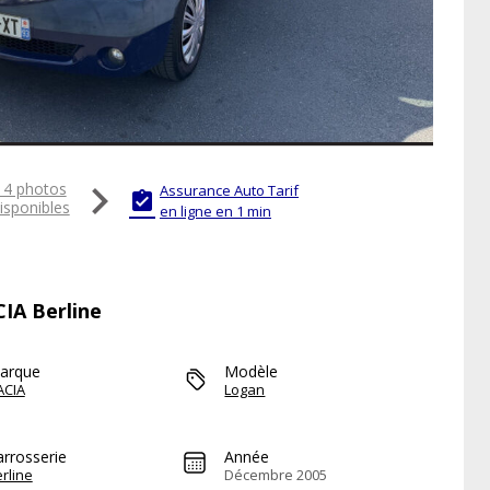

14 photos
Assurance Auto Tarif

isponibles
en ligne en 1 min
CIA Berline
arque
Modèle
ACIA
Logan
arrosserie
Année
rline
Décembre 2005