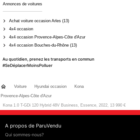
Annonces de voitures
Achat voiture occasion Arles (13)
4x4 occasion
4x4 occasion Provence-Alpes-Côte d'Azur
4x4 occasion Bouches-du-Rhône (13)
Au quotidien, prenez les transports en commun
#SeDéplacerMoinsPolluer
Voiture
Hyundai occasion
Kona
Provence-Alpes-Côte d'Azur
Kona 1.0 T-GDi 120 Hybrid 48V Business, Essence, 2022, 13 990 €
A propos de ParuVendu
Qui sommes-nous?