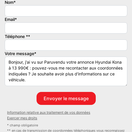
- Type de boite : Manuelle
Nom*
- Couleur extérieure : BLANC
- Couleur intérieure : DRAP
Email*
- Taux d'émission de CO2 : 136
- Kilométrage : 70391
Téléphone **
Dimension - Masse :
- Longueur : 4205 cm
Votre message*
- Largeur : 1800 cm
- Hauteur : 1565 cm
- Empattement : 2600 cm
- Volume : 374 L
- Vide : 1340
- Utile : 455
Liste des équipements :
Information relative aux traitement de vos données
- Accoudoir AV
Exercer mes droits
- Aide au démarrage en côte HAC
* champ obligatoire
- Aide au stationnement AR
** en cas de transmission de coordonnées téléphoniques vous reconnaissez