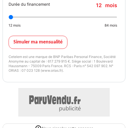
Durée du financement
12
mois
- Contrôle de la pression des pneumatiques
- Contrôle de trajectoire électronique ESP
- Contrôle de vitesse en descente
12
mois
84
mois
- Dossier AR rabattable 60/40
- Drive Mode
- Détection de fatigue du conducteur
Simuler ma mensualité
- Feux AV de position à LED
- Feux de jour à LED
Cetelem est une marque de BNP Paribas Personal Finance, Société
- Filtre à particules
Anonyme au capital de : 617 279 915 €. Siège social : 1 Boulevard
Haussmann - 75009 Paris France. RCS : Paris n° 542 097 902. N°
- Freinage d'urgence autonome avec détection des piétons
ORIAS : 07 023 128 (www.orias.fr).
- Jantes alliage 16"
- Moulures de protection latérale
- Pare-brise et vitres AV athermiques
- Peinture solide Dive in Jeju
- Poches aumonières au dos des sièges AV
- Poignées de portes intérieures grain métal
- Port USB
- Prise 12V à l'AV