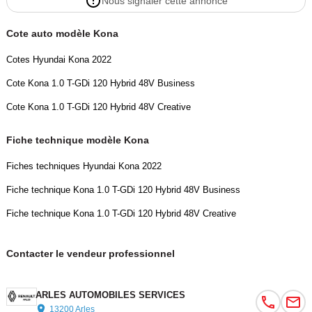
Nous signaler cette annonce
- Prises USB AV/AR
- Programme de mise à jour de la cartographie
Cote auto modèle Kona
- Protections d'ailes noires
- Rails de toit
Cotes Hyundai Kona 2022
- Réception radio numérique terrestre (DAB)
Cote Kona 1.0 T-GDi 120 Hybrid 48V Business
- Régulateur/limiteur de vitesse
- Répétiteurs de clignotants intégrés aux rétroviseurs
Cote Kona 1.0 T-GDi 120 Hybrid 48V Creative
- Rétroviseurs rabattables électriquement
- Rétroviseurs électriques et dégivrants
Fiche technique modèle Kona
- Services connectés BlueLink avec carte SIM incluse
Fiches techniques Hyundai Kona 2022
- Siège conducteur avec support lombaire électrique
- Sièges AV réglables en hauteur
Fiche technique Kona 1.0 T-GDi 120 Hybrid 48V Business
- Système d'arrêt et redémarrage automatiques
Fiche technique Kona 1.0 T-GDi 120 Hybrid 48V Creative
- Système multimédia avec écran couleur tactile 10.25"
- Système multimédia avec écran couleur tactile 8"
Contacter le vendeur professionnel
- Verrouillage automatique des portes en roulant
- Verrouillage centralisé à distance
- Vitre conducteur séquentielle
ARLES AUTOMOBILES SERVICES
- Vitres AR surteintées
13200 Arles