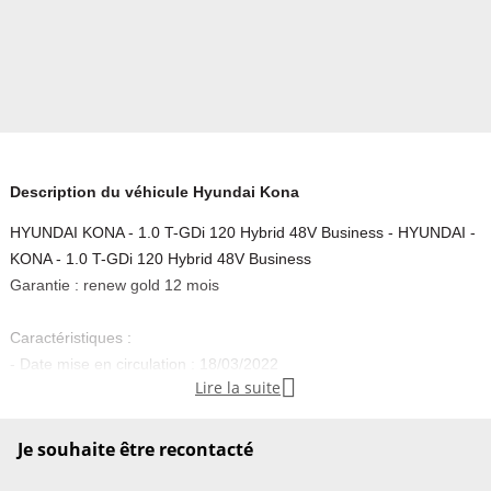
Description du véhicule Hyundai Kona
HYUNDAI KONA - 1.0 T-GDi 120 Hybrid 48V Business - HYUNDAI -
KONA - 1.0 T-GDi 120 Hybrid 48V Business
Garantie : renew gold 12 mois
Caractéristiques :
- Date mise en circulation : 18/03/2022

Lire la suite
- Puissance fiscale : 6 CV
- Carrosserie : TOUT-TERRAIN CV
- Nbr portes : 5
Je souhaite être recontacté
- Energie : Essence sans plomb