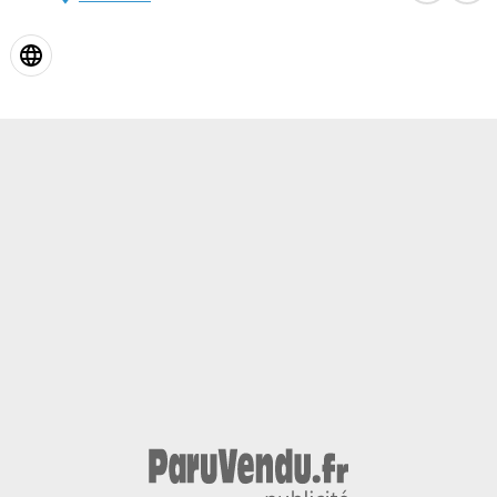
Couleur
Vignette Crit’Air
BLANC
1
Couleur intérieur
Garantie mécanique
DRAP
12 mois