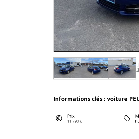
d
Informations clés : voiture P
Prix
M
11 790 €
P