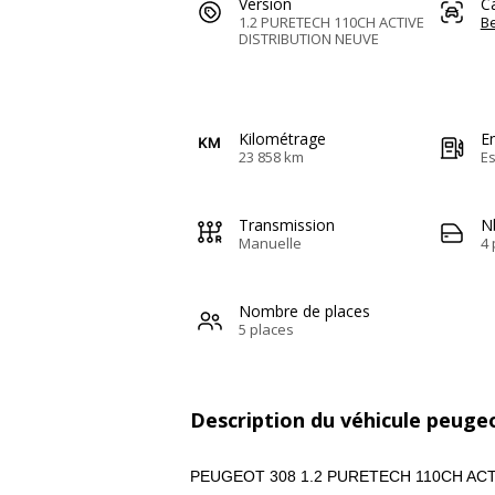
Version
C
1.2 PURETECH 110CH ACTIVE
Be
DISTRIBUTION NEUVE
Kilométrage
E
23 858 km
E
Transmission
N
Manuelle
4 
Nombre de places
5 places
Description du véhicule peuge
PEUGEOT 308 1.2 PURETECH 110CH ACT