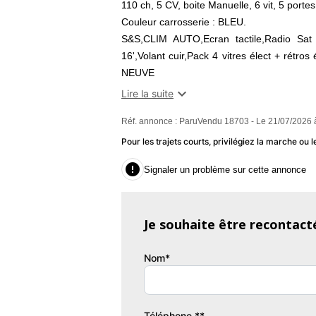
110 ch, 5 CV, boite Manuelle, 6 vit, 5 portes
Couleur carrosserie : BLEU.
S&S,CLIM AUTO,Ecran tactile,Radio Sat u
16',Volant cuir,Pack 4 vitres élect + rétros
NEUVE
Livrée DISTRIBUTION NEUVE.

Lire la suite
Garantie : 6 MOIS P+MO KM ILLIMITES
Réf. annonce : ParuVendu 18703 - Le 21/07/2026 
Couleur
Pu
Pour les trajets courts, privilégiez la marche o
BLEU
1

Signaler un problème sur cette annonce
Garantie mécanique
6 mois
Je souhaite être recontact
Nom*
Téléphone **