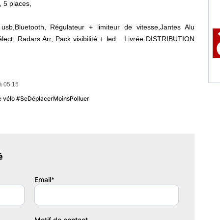
, 5 places,
sb,Bluetooth, Régulateur + limiteur de vitesse,Jantes Alu
 élect, Radars Arr, Pack visibilité + led... Livrée DISTRIBUTION
à 05:15
issance réelle
Vignette Crit'Air
u le vélo #SeDéplacerMoinsPolluer
10
1
é
Email*
Motif de contact