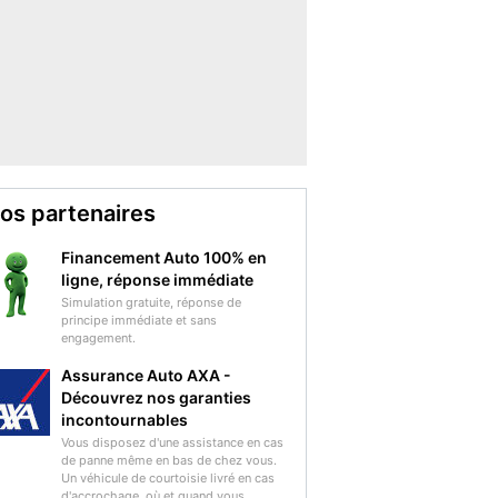
os partenaires
Financement Auto 100% en
ligne, réponse immédiate
Simulation gratuite, réponse de
principe immédiate et sans
engagement.
Assurance Auto AXA -
Découvrez nos garanties
incontournables
Vous disposez d'une assistance en cas
de panne même en bas de chez vous.
Un véhicule de courtoisie livré en cas
d'accrochage, où et quand vous