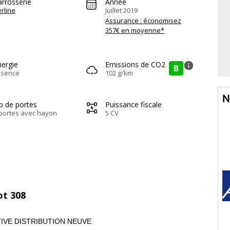
arrosserie
Année
rline
Juillet 2019
Assurance : économisez
357€ en moyenne*
nergie
Emissions de CO2
info
B
ssence
102 g/km
N
b de portes
Puissance fiscale
portes avec hayon
5 CV
ot 308
IVE DISTRIBUTION NEUVE