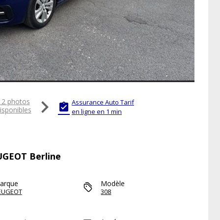

12 photos
Assurance Auto Tarif

isponibles
en ligne en 1 min
EUGEOT Berline
arque
Modèle
EUGEOT
308