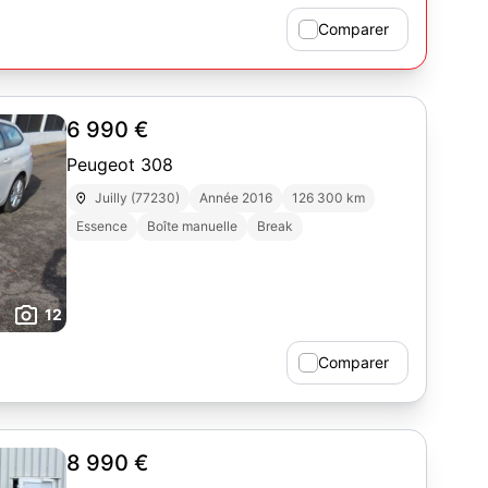
Comparer
6 990 €
Peugeot 308
Juilly (77230)
Année 2016
126 300 km
Essence
Boîte manuelle
Break
12
Comparer
8 990 €