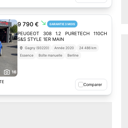
south_east
9 790 €
GARANTIE 3 MOIS
PEUGEOT 308 1.2 PURETECH 110CH
S&S STYLE 1ER MAIN
Gagny (93220)
Année 2020
24 486 km
Essence
Boîte manuelle
Berline
16
TE
Comparer