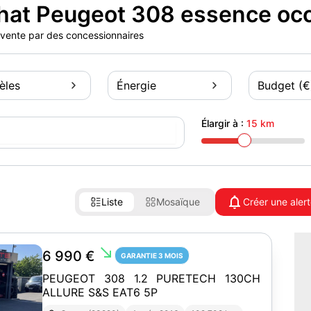
hat Peugeot 308 essence oc
n vente par des concessionnaires
èles
Énergie
Budget (€
Élargir à :
15 km
Liste
Mosaïque
Créer une aler
south_east
6 990 €
GARANTIE 3 MOIS
PEUGEOT 308 1.2 PURETECH 130CH
ALLURE S&S EAT6 5P