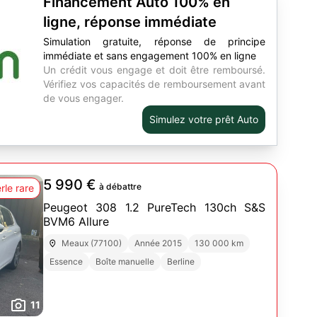
Financement Auto 100% en
ligne, réponse immédiate
Simulation gratuite, réponse de principe
immédiate et sans engagement 100% en ligne
Un crédit vous engage et doit être remboursé.
Vérifiez vos capacités de remboursement avant
de vous engager.
Simulez votre prêt Auto
5 990 €
à débattre
rle rare
Peugeot 308 1.2 PureTech 130ch S&S
BVM6 Allure
Meaux (77100)
Année 2015
130 000 km
Essence
Boîte manuelle
Berline
11