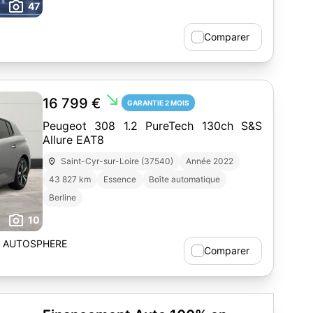
47
Comparer
south_east
16 799 €
GARANTIE 2 MOIS
Peugeot 308 1.2 PureTech 130ch S&S
Allure EAT8
Saint-Cyr-sur-Loire (37540)
Année 2022
43 827 km
Essence
Boîte automatique
Berline
10
- AUTOSPHERE
Comparer