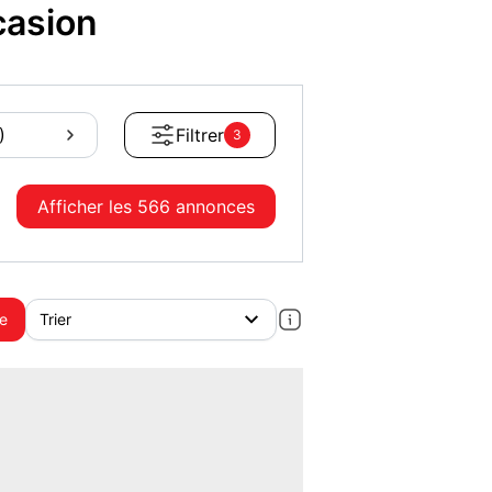
casion
)
Filtrer
3
Afficher les
566 annonces
te