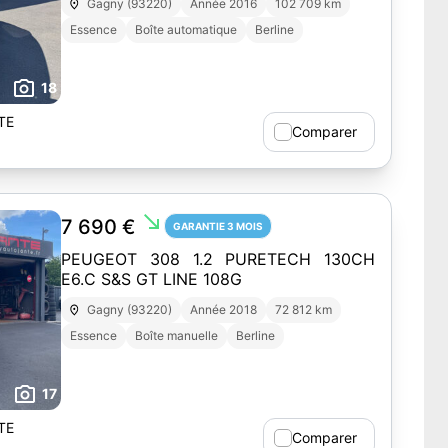
Gagny (93220)
Année 2016
102 709 km
Essence
Boîte automatique
Berline
18
TE
Comparer
south_east
7 690 €
GARANTIE 3 MOIS
PEUGEOT 308 1.2 PURETECH 130CH
E6.C S&S GT LINE 108G
Gagny (93220)
Année 2018
72 812 km
Essence
Boîte manuelle
Berline
17
TE
Comparer