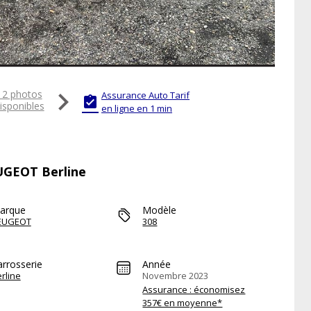

12 photos
Assurance Auto Tarif

isponibles
en ligne en 1 min
EUGEOT Berline
arque
Modèle
EUGEOT
308
arrosserie
Année
rline
Novembre 2023
Assurance : économisez
357€ en moyenne*