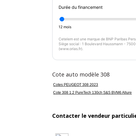
Durée du financement
12
mois
Cetelem est une marque de BNP Paribas Perso
Siège social : 1 Boulevard Haussmann - 75009
(www.orias.fr).
Cote auto modèle 308
Cotes PEUGEOT 308 2023
Cote 308 1.2 PureTech 130ch S&S BVM6 Allure
Contacter le vendeur particuli