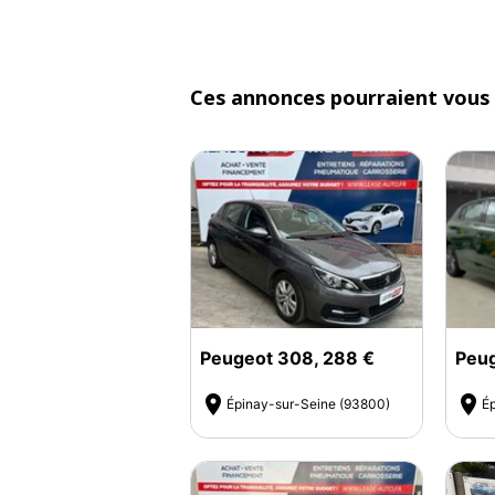
Ces annonces pourraient vous 
Peugeot 308, 288 €
Peug


Épinay-sur-Seine (93800)
Ép