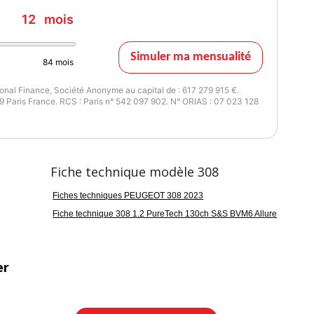
12
mois
Simuler ma mensualité
84
mois
nal Finance, Société Anonyme au capital de : 617 279 915 €.
 Paris France. RCS : Paris n° 542 097 902. N° ORIAS : 07 023 128
Fiche technique modèle 308
Fiches techniques PEUGEOT 308 2023
Fiche technique 308 1.2 PureTech 130ch S&S BVM6 Allure
er