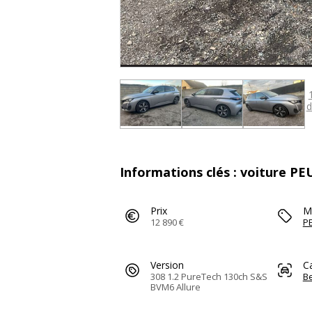
d
Informations clés : voiture P
Prix
M
12 890 €
P
Version
C
308 1.2 PureTech 130ch S&S
Be
BVM6 Allure