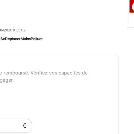
06/2026 à 15:02
 #SeDéplacerMoinsPolluer
e remboursé. Vérifiez vos capacités de
gager.
t
€
che ou le vélo #SeDéplacerMoinsPolluer