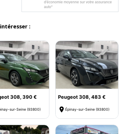
d'économie moyenne sur votre assurance
auto*
intéresser :
eot 308, 390 €
Peugeot 308, 483 €

inay-sur-Seine (93800)
Épinay-sur-Seine (93800)