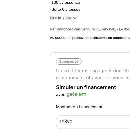
-130 cv essence
-Boîte 6 vitesses
-Feux adaptatif

Lire la suite
-Maintien de voix
Réf. annonce : ParuVendu WV176953591 - Le 05/
-Apple car play android auto
-Rétroviseurs électrique rabatable
Au quotidien, prenez les transports en commun
-Régulateur adaptatif
-Caméra 360
-Clim bi zone
Sponsorisé
-détecteur de pluie
Un crédit vous engage et doit êtr
-éclairage automatique
remboursement avant de vous en
-ouverture fermeture mains libre
-aide aux stationements avant et arrière
Simuler un financement
- 2 modes de conduite normal /eco
avec
TVA récupérable pour les société ou l expor
Montant du financement
Photos disponible par sms
Pour les trajets courts, privilégiez la mar