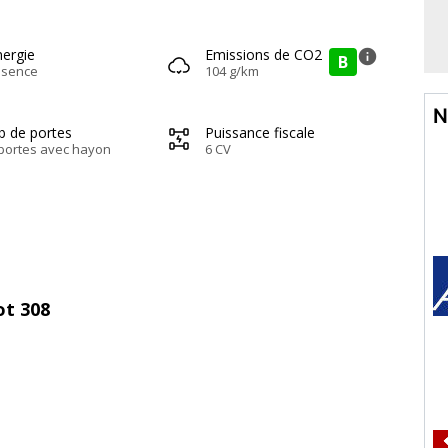
nergie
Emissions de CO2
info
B
ssence
104 g/km
N
b de portes
Puissance fiscale
portes avec hayon
6 CV
ot 308