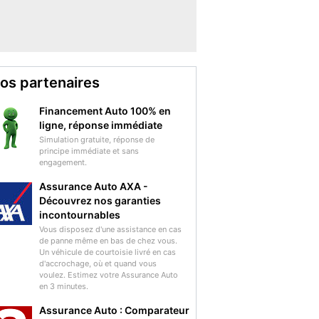
os partenaires
Financement Auto 100% en
ligne, réponse immédiate
Simulation gratuite, réponse de
principe immédiate et sans
engagement.
Assurance Auto AXA -
Découvrez nos garanties
incontournables
Vous disposez d'une assistance en cas
de panne même en bas de chez vous.
Un véhicule de courtoisie livré en cas
d'accrochage, où et quand vous
voulez. Estimez votre Assurance Auto
en 3 minutes.
Assurance Auto : Comparateur