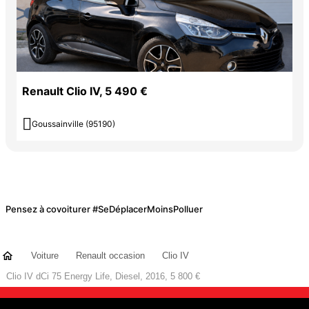
Renault Clio IV, 5 490 €

Goussainville (95190)
Pensez à covoiturer #SeDéplacerMoinsPolluer
Voiture
Renault occasion
Clio IV
Clio IV dCi 75 Energy Life, Diesel, 2016, 5 800 €