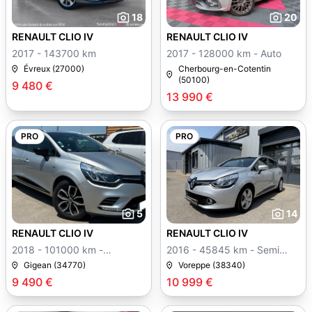
18
20
RENAULT CLIO IV
RENAULT CLIO IV
2017 - 143700 km
2017 - 128000 km - Auto
Évreux (27000)
Cherbourg-en-Cotentin
(50100)
9 480 €
13 990 €
PRO
PRO
5
14
RENAULT CLIO IV
RENAULT CLIO IV
2018 - 101000 km -
2016 - 45845 km - Semi
Manuelle
auto
Gigean (34770)
Voreppe (38340)
9 490 €
10 999 €