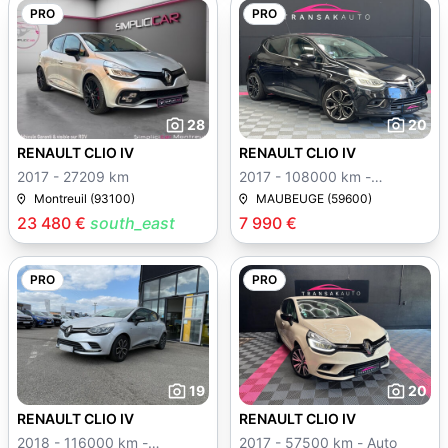
PRO
PRO
28
20
RENAULT CLIO IV
RENAULT CLIO IV
2017 - 27209 km
2017 - 108000 km -
Manuelle
Montreuil (93100)
MAUBEUGE (59600)
23 480 €
south_east
7 990 €
PRO
PRO
19
20
RENAULT CLIO IV
RENAULT CLIO IV
2018 - 116000 km -
2017 - 57500 km - Auto