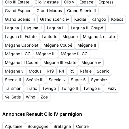
Clio III Estate
Clio iv estate
Clio v
Espace
Express
Grand Espace
Grand Modus
Grand Scénic II
Grand Scénic III
Grand scenic iv
Kadjar
Kangoo
Koleos
Laguna
Laguna II
Laguna III
Laguna III Coupé
Laguna III Estate
Latitude
Mégane
Megane 4 estate
Mégane Cabriolet
Mégane Coupé
Mégane II
Mégane II CC
Mégane III
Mégane III CC
Mégane III Coupé
Mégane III Estate
Megane iv
Mégane v
Modus
R19
R4
R5
Rafale
Scénic
Scénic II
Scénic III
Scenic iv
Super 5
Symbioz
Talisman
Trafic
Twingo
Twingo II
Twingo iii
Twizy
Vel Satis
Wind
Zoé
Annonces Renault Clio IV par région
Aquitaine
Bourgogne
Bretagne
Centre