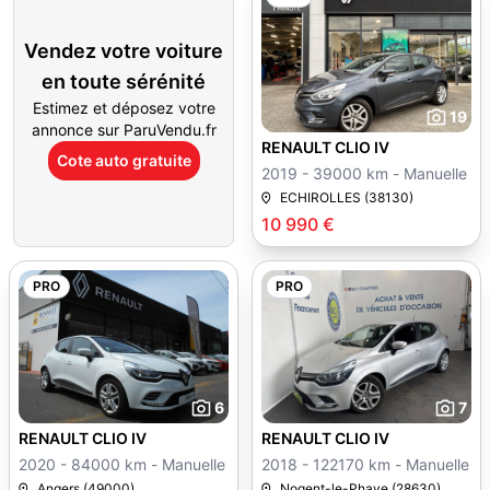
Vendez votre voiture
en toute sérénité
Estimez et déposez votre
19
annonce sur ParuVendu.fr
RENAULT CLIO IV
Cote auto gratuite
2019 - 39000 km - Manuelle
ECHIROLLES (38130)
10 990 €
PRO
PRO
6
7
RENAULT CLIO IV
RENAULT CLIO IV
2020 - 84000 km - Manuelle
2018 - 122170 km - Manuelle
Angers (49000)
Nogent-le-Phaye (28630)