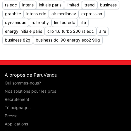
rs edc
intens
initiale paris
limited
trend
business
graphite
intens edc
air medianav
expression
dynamique
rs trophy
limited edc
life
energy initiale paris
clio 1.6 turbo 200 rs edc
aire
business 82g
business dci 90 energy eco2 90g
A propos de ParuVendu
Qui sommes-nous?
Nos solutions pour les pros
Recrutement
Témoignages
Presse
Applications