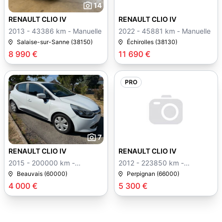
14
15
RENAULT CLIO IV
RENAULT CLIO IV
2013 - 43386 km - Manuelle
2022 - 45881 km - Manuelle
Salaise-sur-Sanne (38150)
Échirolles (38130)
8 990 €
11 690 €
PRO
7
13
RENAULT CLIO IV
RENAULT CLIO IV
2015 - 200000 km -
2012 - 223850 km -
Manuelle
Manuelle
Beauvais (60000)
Perpignan (66000)
4 000 €
5 300 €