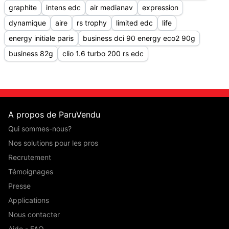
graphite
intens edc
air medianav
expression
dynamique
aire
rs trophy
limited edc
life
energy initiale paris
business dci 90 energy eco2 90g
business 82g
clio 1.6 turbo 200 rs edc
A propos de ParuVendu
Qui sommes-nous?
Nos solutions pour les pros
Recrutement
Témoignages
Presse
Applications
Nous contacter
Aide - FAQ