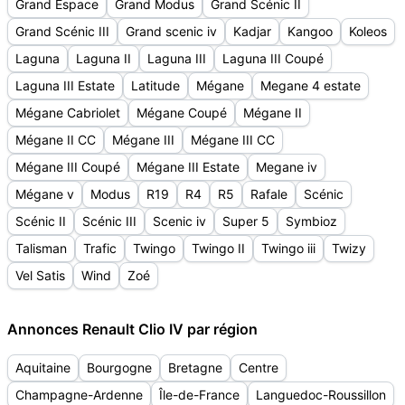
Grand Espace
Grand Modus
Grand Scénic II
Grand Scénic III
Grand scenic iv
Kadjar
Kangoo
Koleos
Laguna
Laguna II
Laguna III
Laguna III Coupé
Laguna III Estate
Latitude
Mégane
Megane 4 estate
Mégane Cabriolet
Mégane Coupé
Mégane II
Mégane II CC
Mégane III
Mégane III CC
Mégane III Coupé
Mégane III Estate
Megane iv
Mégane v
Modus
R19
R4
R5
Rafale
Scénic
Scénic II
Scénic III
Scenic iv
Super 5
Symbioz
Talisman
Trafic
Twingo
Twingo II
Twingo iii
Twizy
Vel Satis
Wind
Zoé
Annonces Renault Clio IV par région
Aquitaine
Bourgogne
Bretagne
Centre
Champagne-Ardenne
Île-de-France
Languedoc-Roussillon