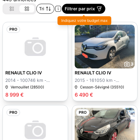
Tri
Filtrer par prix
Indiquez votre budget max
PRO
12
3
RENAULT CLIO IV
RENAULT CLIO IV
2014 - 100746 km -
2015 - 161050 km -
Manuelle
Manuelle
Vernouillet (28500)
Cesson-Sévigné (35510)
8 999 €
6 490 €
PRO
PRO