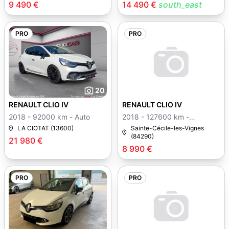
9 490 €
14 490 €
south_east
PRO
PRO
20
14
RENAULT CLIO IV
RENAULT CLIO IV
2018 - 92000 km - Auto
2018 - 127600 km -
Manuelle
LA CIOTAT (13600)
Sainte-Cécile-les-Vignes
(84290)
21 980 €
8 990 €
PRO
PRO