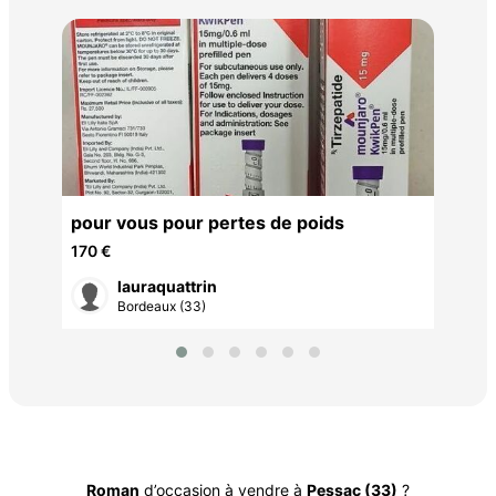
Par
20 
pour vous pour pertes de poids
170 €
lauraquattrin
Bordeaux (33)
Roman
d’occasion à vendre à
Pessac (33)
?