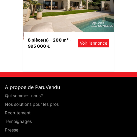
5 pièce(s
8 pièce(s) - 200 m² -
Voir l'annonce
595 000
995 000 €
l'annonce
A propos de ParuVendu
Qui sommes-nous?
Nos solutions pour les pros
Recrutement
Témoignages
Presse