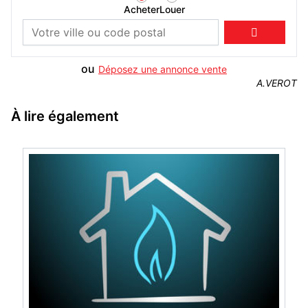
Acheter
Louer

ou
Déposez une annonce vente
A.VEROT
À lire également