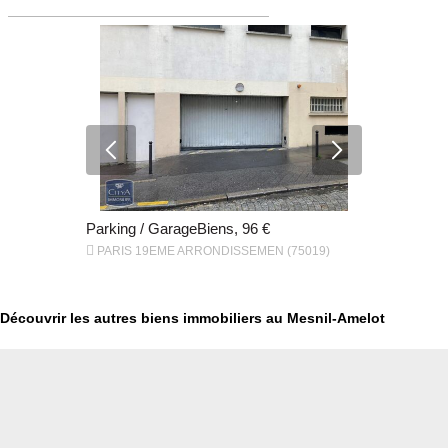
Parking / GarageBiens, 96 €
Parking / 


PARIS 19EME ARRONDISSEMEN (75019)
CHELLES (
Découvrir les autres biens immobiliers au Mesnil-Amelot