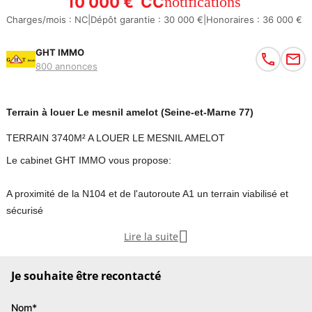
10 000 €
CC
notifications
Charges/mois : NC
|
Dépôt garantie : 30 000 €
|
Honoraires : 36 000 €
GHT IMMO
800 annonces
Terrain à louer Le mesnil amelot (Seine-et-Marne 77)
TERRAIN 3740M² A LOUER LE MESNIL AMELOT
Le cabinet GHT IMMO vous propose:
A proximité de la N104 et de l'autoroute A1 un terrain viabilisé et
sécurisé

Lire la suite
de 3 740m². Le terrain est stabilisé et possède un revêtement avec
du gravier. Accès semi remorque. Idéal stockage semi remorques,
Je souhaite être recontacté
véhicules, engins de chantiers, échafaudages.nGHT IMMO - - Plus
d'informations sur www.ghtimmo.fr (réf. 940050002)
Nom*