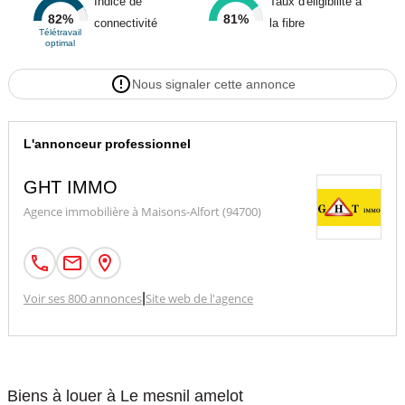
Indice de
Taux d'éligibilité à
82%
81%
connectivité
la fibre
Télétravail
optimal
Nous signaler cette annonce
L'annonceur professionnel
GHT IMMO
Agence immobilière à Maisons-Alfort (94700)
Voir ses 800 annonces
|
Site web de l'agence
Biens à louer à Le mesnil amelot