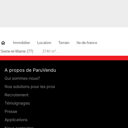
Immobilier
Location
Terrain
Ile-de-france
Seine-et-Marne (77)
3740 m²...
A propos de ParuVendu
Qui sommes-nous?
Nos solutions pour les pros
Recrutement
Témoignages
Presse
Applications
Nous contacter