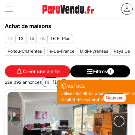
Achat de maisons
T2
T3
T4
T5
T6 Et Plus
Poitou-Charentes
Île-De-France
Midi-Pyrénées
Pays De La
Créer une alerte
Filtres
1
229 092 annonces
Tri
ASTUCE
Utilisez les filtres pour personnaliser l
Nouveau
résultat de recherche.