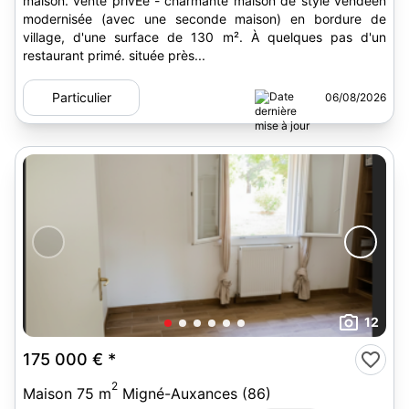
maison. vente privÉe - charmante maison de style vendéen
modernisée (avec une seconde maison) en bordure de
village, d'une surface de 130 m². À quelques pas d'un
restaurant primé. située près...
Particulier
06/08/2026
12
175 000 €
*
2
Maison 75 m
Migné-Auxances (86)