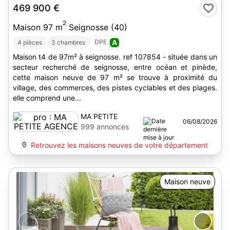
469 900 €
2
Maison 97 m
Seignosse (40)
DPE :
A
4 pièces
3 chambres
Maison t4 de 97m² à seignosse. ref 107854 - située dans un
secteur recherché de seignosse, entre océan et pinède,
cette maison neuve de 97 m² se trouve à proximité du
village, des commerces, des pistes cyclables et des plages.
elle comprend une...
MA PETITE
06/08/2026
AGENCE
999 annonces
Retrouvez les maisons neuves de votre département
Maison neuve