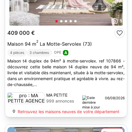
5
409 000 €
2
Maison 94 m
La Motte-Servolex (73)
DPE :
A
4 pièces
3 chambres
Maison t4 duplex de 94m² à motte-servolex. ref 107866 -
découvrez cette belle maison t4 duplex neuve de 94 m²,
livrée et visitable dès maintenant, située à la motte-servolex,
dans un environnement pratique et agréable à vivre. au rez-
de-chaussée,...
MA PETITE
06/08/2026
AGENCE
999 annonces
Retrouvez les maisons neuves de votre département