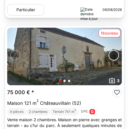
Particulier
06/08/2026
Nouveau
3
75 000 €
*
2
Maison 121 m
Châteauvillain (52)
2
DPE :
G
4 pièces
2 chambres
Terrain 741 m
Vente maison 2 chambres. Maison en pierre avec granges et
terrain - au c?ur du parc. À seulement quelques minutes de