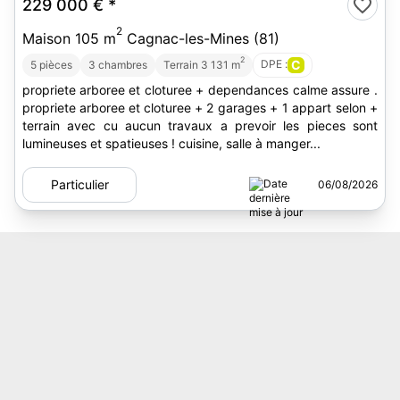
229 000 €
*
2
Maison 105 m
Cagnac-les-Mines (81)
2
DPE :
C
5 pièces
3 chambres
Terrain 3 131 m
propriete arboree et cloturee + dependances calme assure .
propriete arboree et cloturee + 2 garages + 1 appart selon +
terrain avec cu aucun travaux a prevoir les pieces sont
lumineuses et spatieuses ! cuisine, salle à manger...
Particulier
06/08/2026