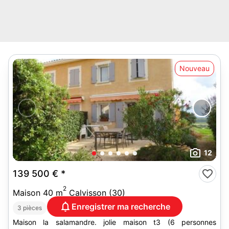
Nouveau
12
139 500 €
*
2
Maison 40 m
Calvisson (30)
Enregistrer ma recherche
2
DPE :
C
3 pièces
2 chambres
Terrain 20 m
Maison la salamandre. jolie maison t3 (6 personnes