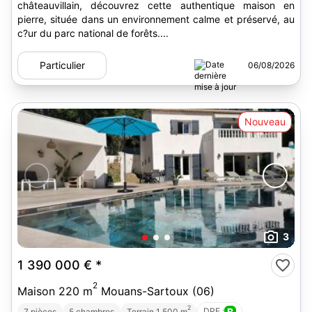
châteauvillain, découvrez cette authentique maison en
pierre, située dans un environnement calme et préservé, au
c?ur du parc national de forêts....
Particulier
06/08/2026
Nouveau
3
1 390 000 €
*
2
Maison 220 m
Mouans-Sartoux (06)
2
DPE :
B
7 pièces
5 chambres
Terrain 1 500 m