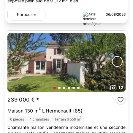
exposée plein sud de 91,32 m², bien...
Particulier
06/08/2026
12
239 000 €
*
2
Maison 130 m
L'Hermenault (85)
2
6 pièces
4 chambres
Terrain 6 559 m
Charmante maison vendéenne modernisée et une seconde