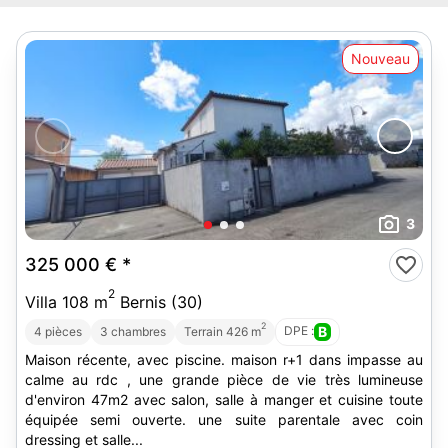
Nouveau
3
325 000 €
*
2
Villa 108 m
Bernis (30)
2
DPE :
B
4 pièces
3 chambres
Terrain 426 m
Maison récente, avec piscine. maison r+1 dans impasse au
calme au rdc , une grande pièce de vie très lumineuse
d'environ 47m2 avec salon, salle à manger et cuisine toute
équipée semi ouverte. une suite parentale avec coin
dressing et salle...