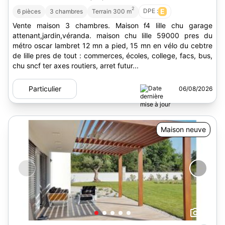
2
DPE :
E
6 pièces
3 chambres
Terrain 300 m
Vente maison 3 chambres. Maison f4 lille chu garage
attenant,jardin,véranda. maison chu lille 59000 pres du
métro oscar lambret 12 mn a pied, 15 mn en vélo du cebtre
de lille pres de tout : commerces, écoles, college, facs, bus,
chu sncf ter axes routiers, arret futur...
Particulier
06/08/2026
Maison neuve
5