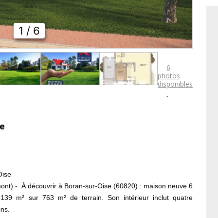
1
/ 6
6
photos
disponibles

se
Oise
mont) - À découvrir à Boran-sur-Oise (60820) : maison neuve 6
139 m² sur 763 m² de terrain. Son intérieur inclut quatre
ins.