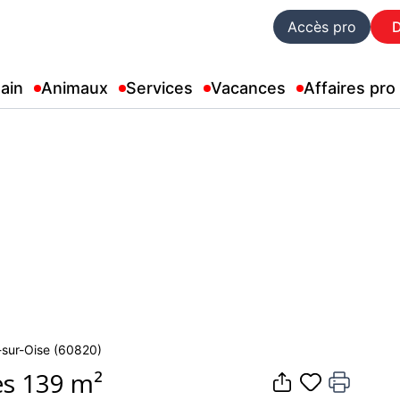
Accès pro
ain
Animaux
Services
Vacances
Affaires pro
n-sur-Oise (60820)
es 139 m²