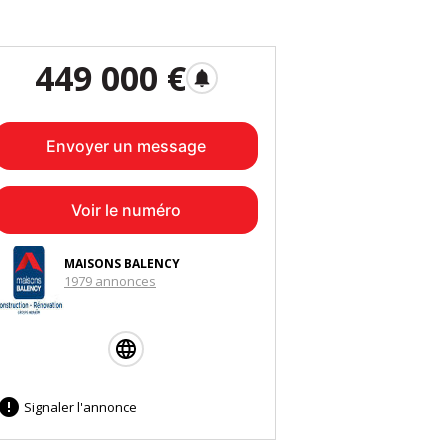
449 000 €
notifications
Envoyer un message
Voir le numéro
MAISONS BALENCY
1979 annonces

Signaler l'annonce