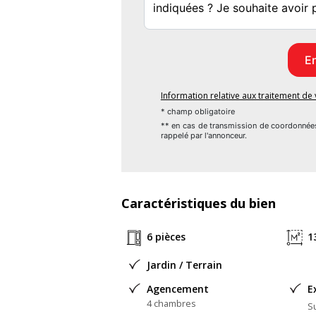
Tarif modifiable sans préavis). Etiquette
Assurances et garanties du constructeur (
remboursement de l'acompte, livraison à p
de l'ORIAS en tant que Courtier en financ
MAISONS BALENCY 81 rue de Paris 95560 
Information relative aux traitement d
Référence : WB2456399_4
* champ obligatoire
** en cas de transmission de coordonnée
rappelé par l'annonceur.
Bien En copropriété : non
Caractéristiques du bien
6 pièces
1
Jardin / Terrain
Agencement
E
4 chambres
Su