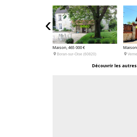
‹
Maison,
Maison, 465 000 €
40m², 369 000 €


Verne
Boran-sur-Oise (60820)
l-en-Halatte (60550)
Découvrir les autres