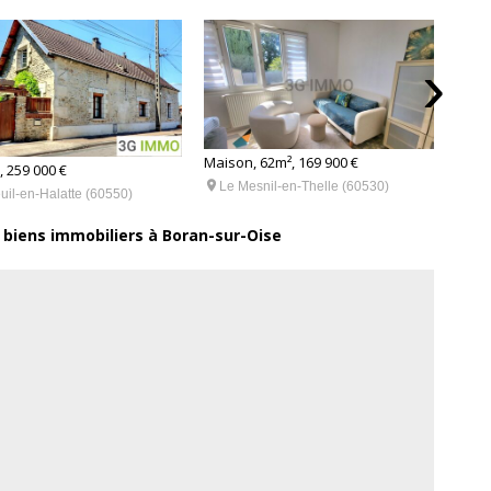
›
Maison, 62m², 169 900 €
 259 000 €
Maiso

Le Mesnil-en-Thelle (60530)
uil-en-Halatte (60550)

Be
 biens immobiliers à Boran-sur-Oise