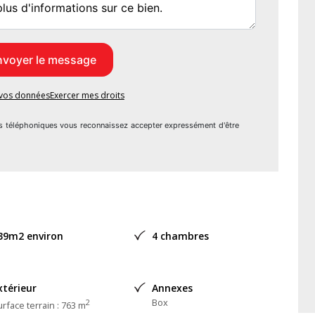
 énergie : A. Différents modèles disponibles pour ce terrain.
RC professionnelle, décennale, dommage ouvrage, garantie de
rix et délai convenu) : HEXAOM Services est enregistré auprès
ement, Niveau 1, sous le numéro 14001345.
Baillet-en-France
e vos données
Exercer mes droits
s téléphoniques vous reconnaissez accepter expressément d'être
39m2 environ
4 chambres
xtérieur
Annexes
Box
2
rface terrain : 763 m