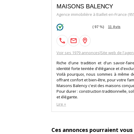
MAISONS BALENCY
Agence immobilière à Baillet-en-France (95
(
97
%)
11
Avis
Voir ses 1979 annonces
Site web de l'age
|
Riche d'une tradition et d'un savoir-fa
identité forte teintée d'élégance et d'exclus
Voilà pourquoi, nous sommes à même de
offrant confort et bien-être, pour votre fa
Maisons Balency c'est des maisons conçue
Pour durer : construction traditionnelle, so
et élégante.
Pour profiter pleinement d'un certain art d
Lire +
de l'environnement.
Ces annonces pourraient vous 