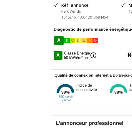
Réf. annonce
M
ParuVendu
1
1046246_1005120_3694454
Diagnostic de performance énergétiqu
A
B
C
D
E
F
G
Classe Énergie
info
A
N
50 kWh/m² an
Qualité de connexion internet
à Boran-sur-o
Indice de
T
connectivité
l
99%
98%
Télétravail
optimal
L'annonceur professionnel