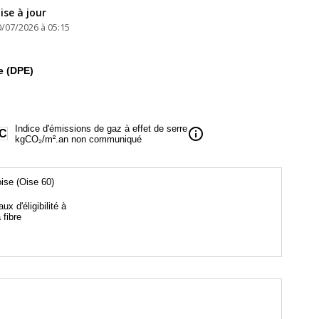
ise à jour
0/07/2026 à 05:15
e (DPE)
Indice d'émissions de gaz à effet de serre
info
C
kgCO₂/m².an non communiqué
ise (Oise 60)
aux d'éligibilité à
a fibre