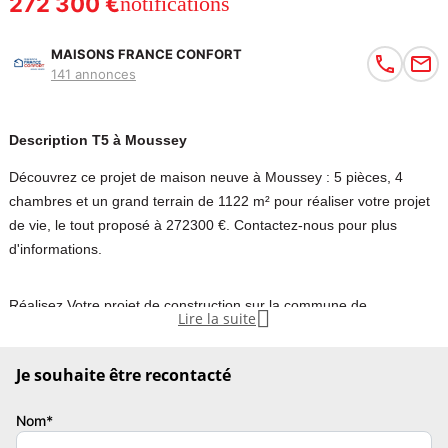
272 300 €
notifications
MAISONS FRANCE CONFORT
141 annonces
Description T5 à Moussey
Découvrez ce projet de maison neuve à Moussey : 5 pièces, 4
chambres et un grand terrain de 1122 m² pour réaliser votre projet
de vie, le tout proposé à 272300 €. Contactez-nous pour plus
d'informations.
Réalisez Votre projet de construction sur la commune de

Lire la suite
MOUSSEY
Maisons France Confort vous présente ce projet avec une maison
Je souhaite être recontacté
de 5 pièces de 100 m² de plain pied
Cette maison se compose de 4 chambres, une cuisine 1 salle de
Nom*
bains et un garage. Cette maison est neuve.