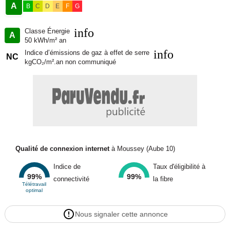
A
B
C
D
E
F
G
info
Classe Énergie
A
50 kWh/m² an
info
Indice d’émissions de gaz à effet de serre
NC
kgCO₂/m².an non communiqué
Qualité de connexion internet
à Moussey (Aube 10)
Indice de
Taux d'éligibilité à
99%
99%
connectivité
la fibre
Télétravail
optimal
Nous signaler cette annonce