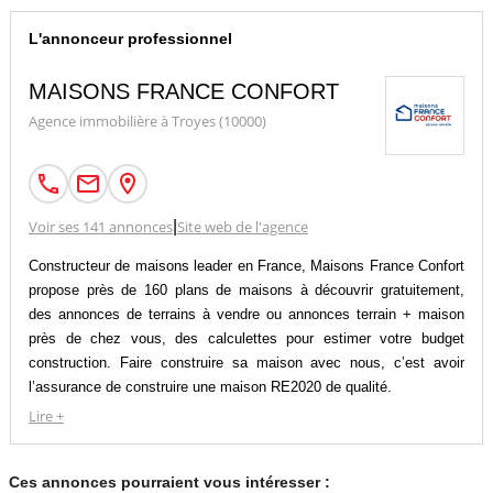
L'annonceur professionnel
MAISONS FRANCE CONFORT
Agence immobilière à Troyes (10000)
Voir ses 141 annonces
|
Site web de l'agence
Constructeur de maisons leader en France, Maisons France Confort
propose près de 160 plans de maisons à découvrir gratuitement,
des annonces de terrains à vendre ou annonces terrain + maison
près de chez vous, des calculettes pour estimer votre budget
construction. Faire construire sa maison avec nous, c’est avoir
l’assurance de construire une maison RE2020 de qualité.
Faire appel à un constructeur pour son projet de construction de
Lire +
maison individuelle c’est s’offrir une prestation clé en main et
encadrée juridiquement.
Ces annonces pourraient vous intéresser :
Ce choix est celui de la sécurité, en choisissant un constructeur