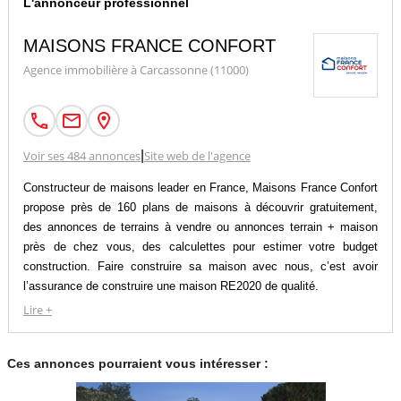
L'annonceur professionnel
MAISONS FRANCE CONFORT
Agence immobilière à Carcassonne (11000)
Voir ses 484 annonces
|
Site web de l'agence
Constructeur de maisons leader en France, Maisons France Confort
propose près de 160 plans de maisons à découvrir gratuitement,
des annonces de terrains à vendre ou annonces terrain + maison
près de chez vous, des calculettes pour estimer votre budget
construction. Faire construire sa maison avec nous, c’est avoir
l’assurance de construire une maison RE2020 de qualité.
Faire appel à un constructeur pour son projet de construction de
Lire +
maison individuelle c’est s’offrir une prestation clé en main et
encadrée juridiquement.
Ces annonces pourraient vous intéresser :
Ce choix est celui de la sécurité, en choisissant un constructeur
comme Maisons France Confort vous profitez des garanties du