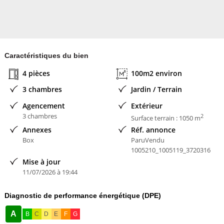
Caractéristiques du bien
4 pièces
100m2 environ
3 chambres
Jardin / Terrain
Agencement
Extérieur
3 chambres
2
Surface terrain : 1050 m
Annexes
Réf. annonce
Box
ParuVendu
1005210_1005119_3720316
Mise à jour
11/07/2026 à 19:44
Diagnostic de performance énergétique (DPE)
A
B
C
D
E
F
G