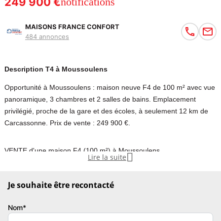
249 900 €
notifications
MAISONS FRANCE CONFORT
484 annonces
Description T4 à Moussoulens
Opportunité à Moussoulens : maison neuve F4 de 100 m² avec vue
panoramique, 3 chambres et 2 salles de bains. Emplacement
privilégié, proche de la gare et des écoles, à seulement 12 km de
Carcassonne. Prix de vente : 249 900 €.
VENTE d'une maison F4 (100 m²) à Moussoulens

Lire la suite
Emplacement privilégié - À Moussoulens (11170), maison neuve en
vente de 4 pièces, 100 m² de surface sur 1 050 m² de terrain. Elle
Je souhaite être recontacté
comporte trois chambres, une cuisine et deux salles de bains. Vue
panoramique.
Nom*
Proche gare (Bram), écoles, crèche, bureau de poste. Autoroute