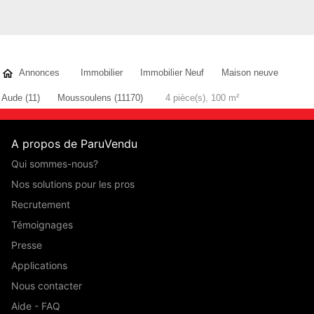
Annonces
Immobilier
Immobilier Neuf
Maison neuve
Aude (11)
Moussoulens (11170)
4 pièce(s), 100 m²
A propos de ParuVendu
Qui sommes-nous?
Nos solutions pour les pros
Recrutement
Témoignages
Presse
Applications
Nous contacter
Aide - FAQ