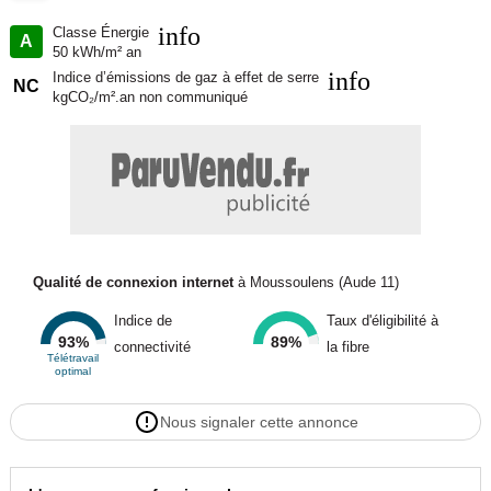
info
Classe Énergie
A
50 kWh/m² an
info
Indice d’émissions de gaz à effet de serre
NC
kgCO₂/m².an non communiqué
Qualité de connexion internet
à Moussoulens (Aude 11)
Indice de
Taux d'éligibilité à
93%
89%
connectivité
la fibre
Télétravail
optimal
Nous signaler cette annonce