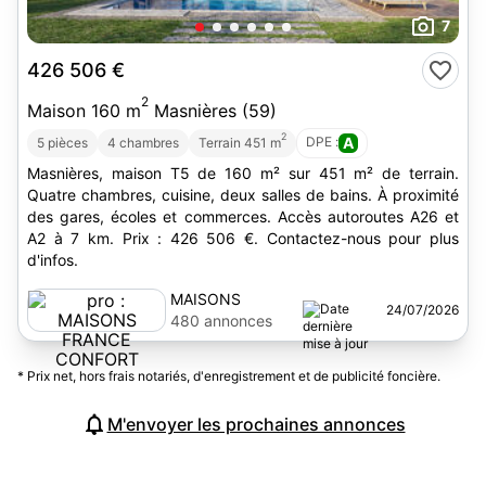
7
426 506 €
2
Maison 160 m
Masnières (59)
2
DPE :
A
5 pièces
4 chambres
Terrain 451 m
Masnières, maison T5 de 160 m² sur 451 m² de terrain.
Quatre chambres, cuisine, deux salles de bains. À proximité
des gares, écoles et commerces. Accès autoroutes A26 et
A2 à 7 km. Prix : 426 506 €. Contactez-nous pour plus
d'infos.
MAISONS
24/07/2026
FRANCE
480 annonces
CONFORT
* Prix net, hors frais notariés, d'enregistrement et de publicité foncière.
M'envoyer les prochaines annonces