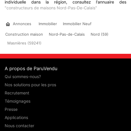
individuelle dans la région, consultez l'annuaire des
"constructeurs de maisons Nord-Pas-De-Calais"
Annonces
Immobilier
Immobilier Neuf
Construction maison
Nord-Pas-de-Calais
Nord (59)
Masnières (59241)
A propos de ParuVendu
Qui sommes-nous?
Nos solutions pour les pros
Recrutement
Témoignages
Presse
Applications
Nous contacter