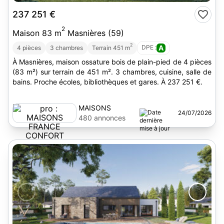
237 251 €
2
Maison 83 m
Masnières (59)
2
DPE :
A
4 pièces
3 chambres
Terrain 451 m
À Masnières, maison ossature bois de plain-pied de 4 pièces
(83 m²) sur terrain de 451 m². 3 chambres, cuisine, salle de
bains. Proche écoles, bibliothèques et gares. À 237 251 €.
MAISONS
24/07/2026
FRANCE
480 annonces
CONFORT