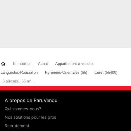
Immobilier
Achat
Appartement à vendre
Languedoc-Roussillon
Pyrénées-Orientales (66)
Céret (66400)
3 pièce(s), 66 m²...
A propos de ParuVendu
Qui sommes-nous?
Nos solutions pour les pros
Recrutement