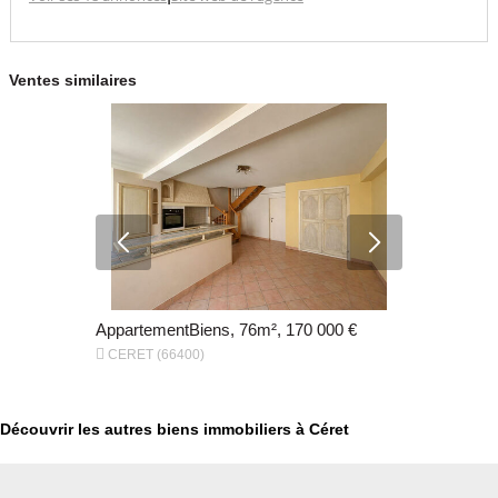
Ventes similaires
000 €
AppartementBiens, 76m², 170 000 €
Appartemen


CERET (66400)
Amélie-les-
Découvrir les autres biens immobiliers à Céret