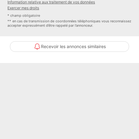
Disponible en novembre 2026
Information relative aux traitement de vos données
Exercer mes droits
Contacter l'annonceur
* champ obligatoire
** en cas de transmission de coordonnées téléphoniques vous reconnaissez
accepter expressément d’être rappelé par l’annonceur.
NUMAA
Recevoir les annonces similaires