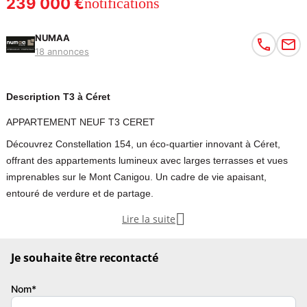
239 000 €
notifications
NUMAA
18 annonces
Description T3 à Céret
APPARTEMENT NEUF T3 CERET
Découvrez Constellation 154, un éco-quartier innovant à Céret,
offrant des appartements lumineux avec larges terrasses et vues
imprenables sur le Mont Canigou. Un cadre de vie apaisant,
entouré de verdure et de partage.

Lire la suite
Sous le regard de l’iconique Mont Canigou, Céret incarne à
merveille l’art de vivre catalan entre collines pyrénéennes,
Je souhaite être recontacté
Méditerranée et Espagne.
Imaginer et créer la ville de demain, tel est l’enjeu de la
Nom*
transformation et de la renaissance du site de l’ancienne gare de