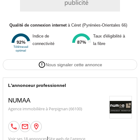
Qualité de connexion internet
à Céret (Pyrénées-Orientales 66)
Indice de
Taux d'éligibilité à
92%
87%
connectivité
la fibre
Télétravail
optimal
Nous signaler cette annonce
L'annonceur professionnel
NUMAA
Agence immobilière à Perpignan (66100)
Voir ses 18 annonces
|
Site web de l'agence