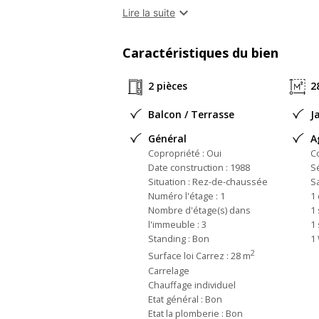
A proximité des écoles, des commerces et 

Lire la suite
L appartement est en rez de jardin, il disp
cuisine, une salle d'eau et une chambre.
Caractéristiques du bien
Ce coquet appartement peut etre un invest
pour 730 euros par mois charges comprises,
2 pièces
2
CHARGES TRIMESTRIELLES DE COPRO 
TAXE FONCIERE 940 EUROS.
Balcon / Terrasse
J
Général
A
Copropriété : Oui
C
Date construction : 1988
S
Situation : Rez-de-chaussée
S
Numéro l'étage : 1
1
Nombre d'étage(s) dans
1 
l'immeuble : 3
1 
Standing : Bon
1
2
Surface loi Carrez : 28 m
Carrelage
Chauffage individuel
Etat général : Bon
Etat la plomberie : Bon