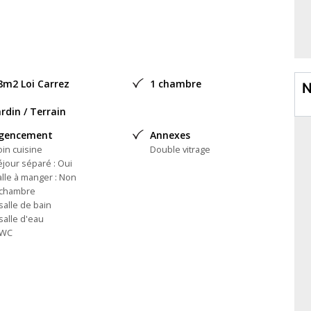
de toutes les commodités.
ose d'une terrasse avec une partie couverte, un salon, un coin
issement locatif, loué jusqu'en Avril 2026 en meublé annuel
 rentabilité nette 4.5%.
8m2 Loi Carrez
1 chambre
N
292 EUROS.
ardin / Terrain
gencement
Annexes
oin cuisine
Double vitrage
éjour séparé : Oui
alle à manger : Non
 chambre
salle de bain
salle d'eau
 WC