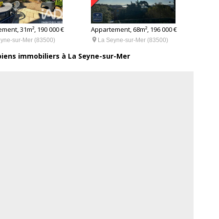
ment, 31m², 190 000 €
Appartement, 68m², 196 000 €
Appar


yne-sur-Mer (83500)
La Seyne-sur-Mer (83500)
La
biens immobiliers à La Seyne-sur-Mer