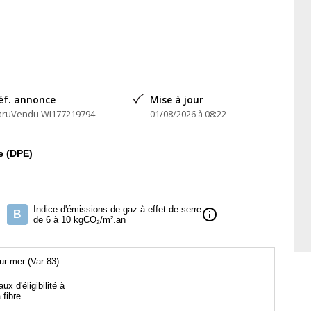
éf. annonce
Mise à jour
aruVendu WI177219794
01/08/2026 à 08:22
e (DPE)
Indice d'émissions de gaz à effet de serre
info
B
de 6 à 10 kgCO₂/m².an
r-mer (Var 83)
aux d'éligibilité à
a fibre