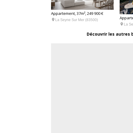
nt, 39m², 196 772 €
Appartement, 37m², 249 900 €
Apparte

e Sur Mer (83500)
La Seyne Sur Mer (83500)

La Se
Découvrir les autres 