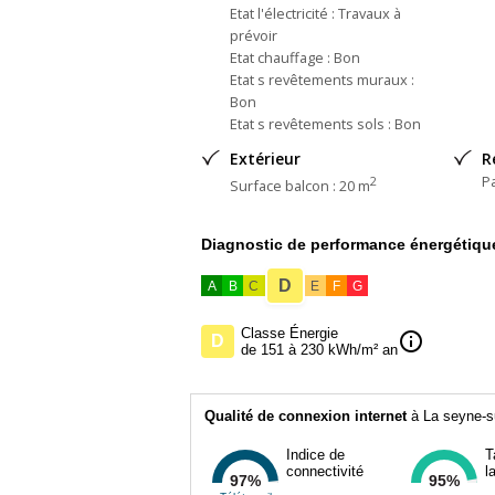
Etat l'électricité : Travaux à
prévoir
Etat chauffage : Bon
Etat s revêtements muraux :
Bon
Etat s revêtements sols : Bon
Extérieur
R
P
2
Surface balcon : 20 m
Diagnostic de performance énergétiqu
D
A
B
C
E
F
G
Classe Énergie
info
D
de 151 à 230 kWh/m² an
Qualité de connexion internet
à La seyne-su
Indice de
T
connectivité
l
97%
95%