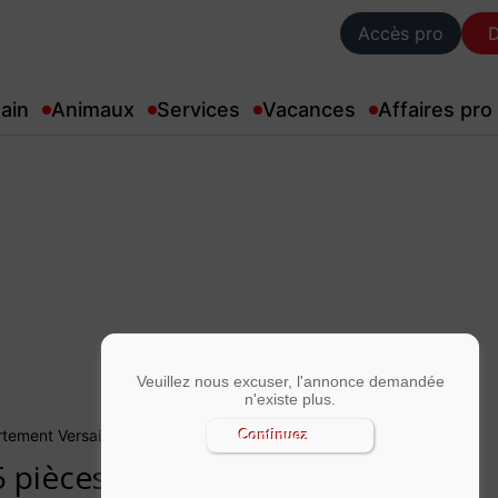
Accès pro
ain
Animaux
Services
Vacances
Affaires pro
Veuillez nous excuser, l'annonce demandée
n'existe plus.
rtement Versailles
Continuez
 pièces 110 m²