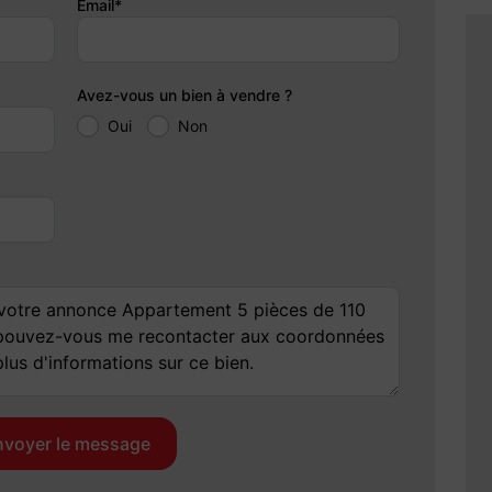
Email*
 terrasse d'env. 9,5 m² plein sud. • Le rez-de-jardin est
on avec une salle d'eau attenante (idéal pour un espace ado
nt nourrice) + 1 grande buanderie + 1 grand dressing, le tout
Avez-vous un bien à vendre ?
sible de le réhabiliter en garage). Parking supplémentaire
Oui
Non
collectifs. Gardien. Environnement calme. Proximité immédiate
ente.
 copropriété: 500, Montant moyen de la quote-part annuelle
soit 458€ par mois. Les honoraires d'agence sont à la charge
 honoraires.
 ce bien est exposé sont disponibles sur le site Géorisques :
repreneur Individuel, Agent commercial OptimHome (RSAC
. 607804 )