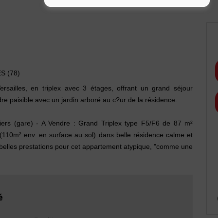
S (78)
sailles, en triplex avec 3 étages, offrant un grand séjour
dre paisible avec un jardin arboré au c?ur de la résidence.
iers (gare) - A Vendre : Grand Triplex type F5/F6 de 87 m²
 (110m² env. en surface au sol) dans belle résidence calme et
belles prestations pour cet appartement atypique, "comme une
est composé de : 1 petite entrée fonctionnelle avec placards +
quipée + 1 cabinet de toilettes avec WC et lavabo +1 grand
rrasse extérieure de 10 m² environ, très ensoleillée (orientation
de la résidence + 1 bel escalier style Arts Déco qui dessert le
é
 de : 1 large palier + 1 salle de bain + 1 WC séparé + 2
et 12m2 env. avec 1 grande penderie intégrée dans chacune.