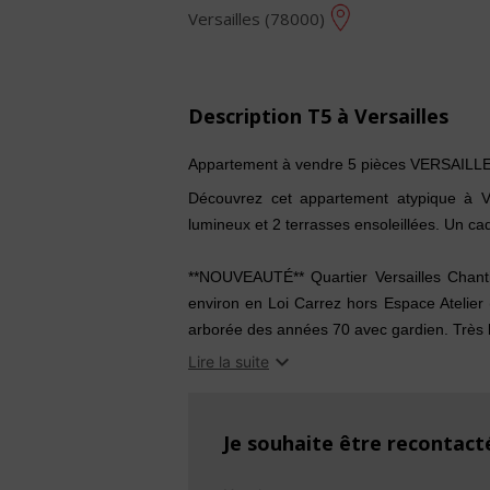
Versailles (78000)
Description T5 à Versailles
Appartement à vendre 5 pièces VERSAILLE
Découvrez cet appartement atypique à Ver
lumineux et 2 terrasses ensoleillées. Un ca
**NOUVEAUTÉ** Quartier Versailles Chant
environ en Loi Carrez hors Espace Atelier
arborée des années 70 avec gardien. Très 
maison", avec ses 3 étages. • Le 1er étage 

Lire la suite
1 belle Cuisine sur-mesure entièrement é
Séjour d'env. 30 m² s'ouvrant sur 1 large te
plein sud) située au cœur du jardin arboré 
Je souhaite être recontact
2ème étage. • Le 2ème étage est composé
chambres de respectivement 11.5m² env. 