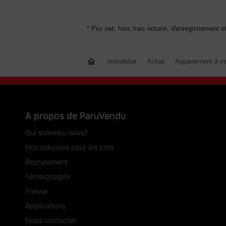
* Prix net, hors frais notarié, d'enregistrement e
Immobilier
Achat
Appartement à v
A propos de ParuVendu
Qui sommes-nous?
Nos solutions pour les pros
Recrutement
Témoignages
Presse
Applications
Nous contacter