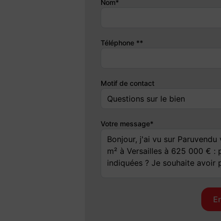
Nom*
Les 2 chambres donnent sur une deuxième
composé d'une 3ème chambre de 8 m² envir
ou chambre d'ami ou bureau ou pour logeme
Téléphone **
jouxtant un ancien garage réaménagé (pos
possible en sus. Eau chaude et chauffage 
de la Gare Chantiers. Ensemble rare à la v
Motif de contact
A VOIR RAPIDEMENT ! Nombre delots de la
de charges (budget prévisionnel) : 5500€ 
de l'acquéreur, soit 4,34% TTC du prix hors
Votre message*
Les informations sur les risques auxquels
www. georisques. gouv. fr.
Contactez Jean-Baptiste GOUPILLON Ent
N°509 804 522 Greffe de VERSAILLES) (réf