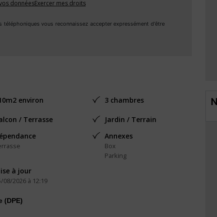
e vos données
Exercer mes droits
ptiste
s téléphoniques vous reconnaissez accepter expressément d'être
10m2 environ
3 chambres
N
500 euros
es : non
alcon / Terrasse
Jardin / Terrain
indépendant
épendance
Annexes
errasse
Box
Parking
ise à jour
5/08/2026 à 12:19
e (DPE)