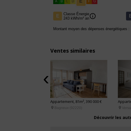
E
A
B
C
D
F
G
Classe Énergie
info
E
243 kWh/m² an
Montant moyen des dépenses énergétiques : 
Ventes similaires
‹
nt, 42m², 390 000 €
Appartement, 81m², 390 000 €
Apparte


e Billancourt (92100)
Bagneux (92220)
Versa
Découvrir les aut