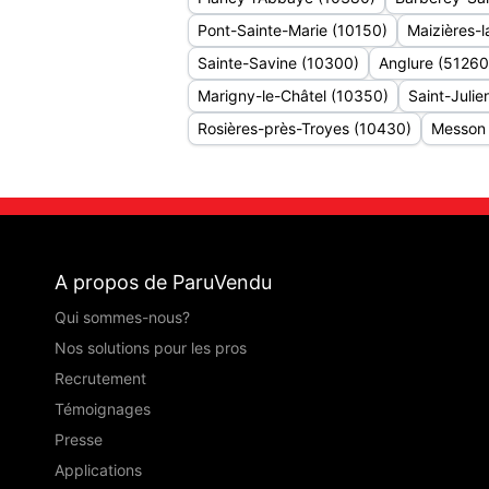
Pont-Sainte-Marie (10150)
Maizières-
Sainte-Savine (10300)
Anglure (51260
Marigny-le-Châtel (10350)
Saint-Julie
Rosières-près-Troyes (10430)
Messon 
A propos de ParuVendu
Qui sommes-nous?
Nos solutions pour les pros
Recrutement
Témoignages
Presse
Applications