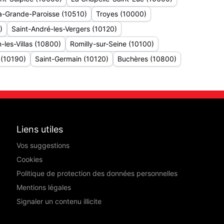
la-Grande-Paroisse (10510)
Troyes (10000)
)
Saint-André-les-Vergers (10120)
n-les-Villas (10800)
Romilly-sur-Seine (10100)
(10190)
Saint-Germain (10120)
Buchères (10800)
Liens utiles
Vos suggestions
Cookies
Politique de protection des données personnelles
Mentions légales
Signaler un contenu illicite