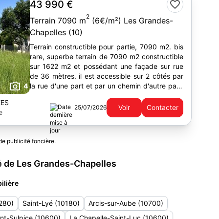
43 990 €
2
Terrain 7090 m
(6€/m²) Les Grandes-
Chapelles (10)
Terrain constructible pour partie, 7090 m2. bis
rare, superbe terrain de 7090 m2 constructible
sur 1622 m2 et possédant une façade sur rue
de 36 mètres. il est accessible sur 2 côtés par
4
la rue d'une part et par un chemin d'autre part.
ancien pré...
EES
Voir
Contacter
25/07/2026
e
de publicité foncière.
é de Les Grandes-Chapelles
ilière
280)
Saint-Lyé (10180)
Arcis-sur-Aube (10700)
nt-Sulpice (10600)
La Chapelle-Saint-Luc (10600)