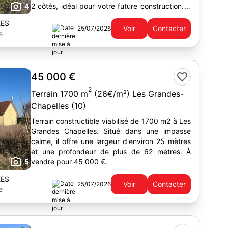
4
2 côtés, idéal pour votre future construction. A
vendre 45 000 €.
EES
Voir
Contacter
25/07/2026
e
45 000 €
2
Terrain 1700 m
(26€/m²) Les Grandes-
Chapelles (10)
Terrain constructible viabilisé de 1700 m2 à Les
Grandes Chapelles. Situé dans une impasse
calme, il offre une largeur d'environ 25 mètres
et une profondeur de plus de 62 mètres. À
5
vendre pour 45 000 €.
EES
Voir
Contacter
25/07/2026
e