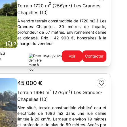
2
Terrain 1720 m
(25€/m²) Les Grandes-
Chapelles (10)
A vendre terrain constructible de 1720 m2 à Les
Grandes Chapelles. 30 mètres de façade,
profondeur de 57 mètres. Environnement calme
et dégagé. Prix : 42 990 €, honoraires à la
7
charge du vendeur.
EES
Voir
Contacter
05/08/2026
e
45 000 €
2
Terrain 1696 m
(27€/m²) Les Grandes-
Chapelles (10)
Bien situé, terrain constructible viabilisé eau et
électricité de 1696 m2 dans une rue calme
limitée à 20 km/h. Largeur d'environ 19 mètres
et profondeur de plus de 80 mètres. Accès par