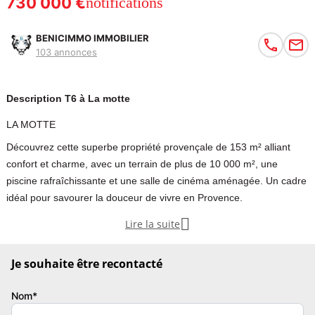
730 000 €
notifications
BENICIMMO IMMOBILIER
103 annonces
Description T6 à La motte
LA MOTTE
Découvrez cette superbe propriété provençale de 153 m² alliant
confort et charme, avec un terrain de plus de 10 000 m², une
piscine rafraîchissante et une salle de cinéma aménagée. Un cadre
idéal pour savourer la douceur de vivre en Provence.

Lire la suite
Terre et Prestige - Benicimmo Immobilier vos agences immobilières
vous proposent : Laissez-vous séduire par cette magnifique
Je souhaite être recontacté
propriété provençale d'une surface de 153 m², construite avec des
matériaux traditionnels de qualité, où charme et confort se
Nom*
rencontrent. Elle offre 3 chambres, dont une belle suite parentale