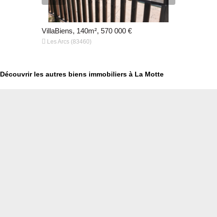
0 €
VillaBiens, 140m², 570 000 €
MaisonBien


Les Arcs (83460)
Draguignan
Découvrir les autres biens immobiliers à La Motte