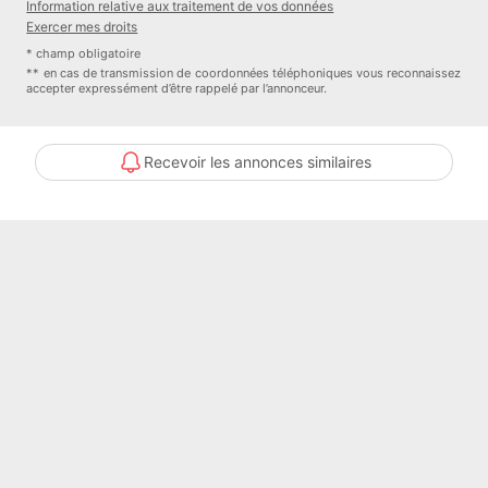
Information relative aux traitement de vos données
Année de construction : 2000
Exercer mes droits
Chauffage : Individuel
* champ obligatoire
Chauffage (mécanisme) : Au Sol
** en cas de transmission de coordonnées téléphoniques vous reconnaissez
accepter expressément d’être rappelé par l’annonceur.
Fenêtre : Double Vitrage
Cuisine : AmenageeEquipee
Numéro de mandat : 4181
Recevoir les annonces similaires
Précision localisation : PLATEAU
Honoraires à la charge de : Vendeur
Bien En copropriété : Non
Procédure sur le Syndicat des copropriétaires : NC
Taxe foncière : 2064 euros
Contacter l'annonceur
BENICIMMO IMMOBILIER