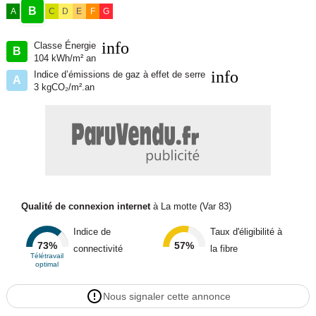
B
A
C
D
E
F
G
info
Classe Énergie
B
104 kWh/m² an
info
Indice d’émissions de gaz à effet de serre
A
3 kgCO₂/m².an
Qualité de connexion internet
à La motte (Var 83)
Indice de
Taux d'éligibilité à
73%
57%
connectivité
la fibre
Télétravail
optimal
Nous signaler cette annonce