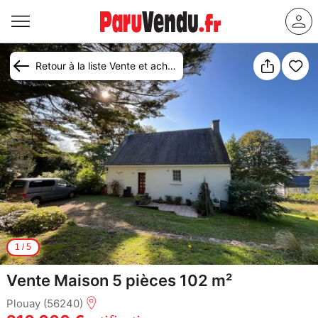
Retour à la liste Vente et achat maison Plouay
1
/
5
Vente Maison 5 pièces 102 m²
Plouay (56240)