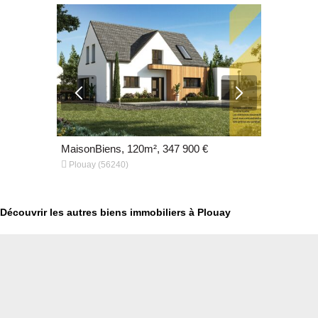
MaisonBiens, 120m², 347 900 €
MaisonBien


Plouay (56240)
Plouay (56
Découvrir les autres biens immobiliers à Plouay