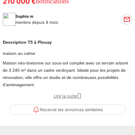
210 000 €
notifications
Sophie m
membre depuis 8 mois
Description T5 à Plouay
maison au calme
Maison néo-bretonne sur sous-sol complet avec un terrain arboré
de 3 240 m² dans un cadre verdoyant. Idéale pour les projets de
rénovation, elle offre un studio et de nombreuses possibilités
d'aménagement.

Lire la suite
Maison Néo bretonne sur sous-sol complet, d'environ 80m²
d'emprise au sol, répartie sur trois niveaux.
Recevoir les annonces similaires
Située dans un environnement calme et verdoyant, la propriété
bénéficie d'un terrain arboré d'environ 3 240 m², entouré d'arbres
et de végétation.