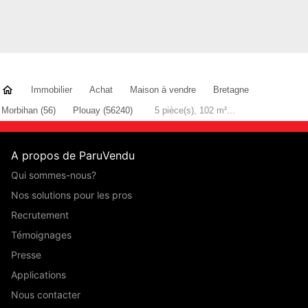
Immobilier
Achat
Maison à vendre
Bretagne
Morbihan (56)
Plouay (56240)
5 pièce(s), 102 m²...
A propos de ParuVendu
Qui sommes-nous?
Nos solutions pour les pros
Recrutement
Témoignages
Presse
Applications
Nous contacter