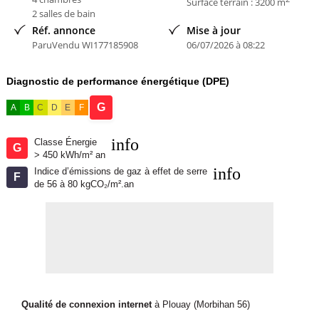
Surface terrain : 3200 m
2 salles de bain
Sophie m
- membre depuis 8 mois
Réf. annonce
Mise à jour
ParuVendu WI177185908
06/07/2026 à 08:22
Diagnostic de performance énergétique (DPE)
G
A
B
C
D
E
F
info
Classe Énergie
G
> 450 kWh/m² an
info
Indice d’émissions de gaz à effet de serre
F
de 56 à 80 kgCO₂/m².an
Qualité de connexion internet
à Plouay (Morbihan 56)