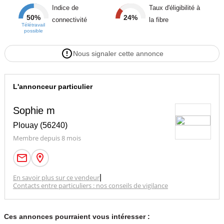
Indice de
Taux d'éligibilité à
50%
24%
connectivité
la fibre
Télétravail
possible
Nous signaler cette annonce
L'annonceur particulier
Sophie m
Plouay (56240)
Membre depuis 8 mois
En savoir plus sur ce vendeur
|
Contacts entre particuliers : nos conseils de vigilance
Ces annonces pourraient vous intéresser :