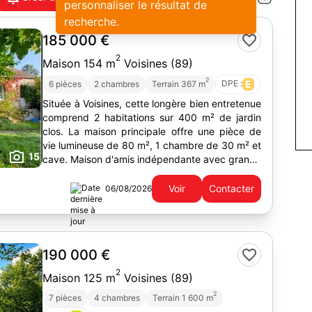
personnaliser le résultat de
recherche.
185 000 €
2
Maison 154 m
Voisines (89)
2
DPE :
E
6 pièces
2 chambres
Terrain 367 m
Située à Voisines, cette longère bien entretenue
comprend 2 habitations sur 400 m² de jardin
clos. La maison principale offre une pièce de
vie lumineuse de 80 m², 1 chambre de 30 m² et
15
cave. Maison d'amis indépendante avec grande
chambre. 2 places de parking.
Voir
Contacter
06/08/2026
190 000 €
2
Maison 125 m
Voisines (89)
2
7 pièces
4 chambres
Terrain 1 600 m