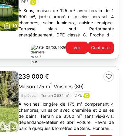
DPE :
C
À Sens, maison de 125 m² avec terrain de 1
600 m², jardin arboré et piscine hors-sol. 4
chambres, salon lumineux, cuisine équipée.
10
Terrasse plein sud. Performante
énergétiquement, DPE classé C. Proche des
commerces. Prix : 209 000€ FAI.
Voir
Contacter
05/08/2026
239 000 €
2
Maison 175 m
Voisines (89)
2
DPE :
C
5 pièces
Terrain 3 584 m
À Voisines, longère de 175 m² comprenant 4
chambres, un salon avec cheminée et 2 salles
de bains. Terrain de 3500 m² sans vis-à-vis,
dépendance-atelier et abri voiture. Havre de
27
paix à quelques kilomètres de Sens. Honoraires
à la charge du vendeur.