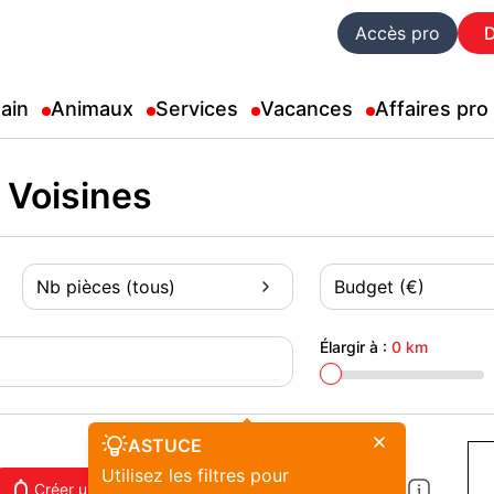
Accès pro
ain
Animaux
Services
Vacances
Affaires pro
 Voisines
Nb pièces (tous)
Budget (€)
Élargir à :
0 km
ASTUCE
Utilisez les filtres pour
Créer une alerte