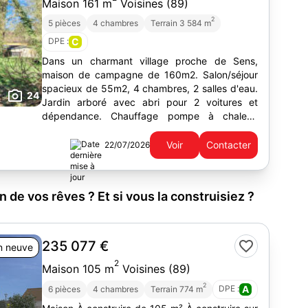
Maison 161 m
Voisines (89)
2
5 pièces
4 chambres
Terrain 3 584 m
DPE :
C
Dans un charmant village proche de Sens,
maison de campagne de 160m2. Salon/séjour
spacieux de 55m2, 4 chambres, 2 salles d'eau.
24
Jardin arboré avec abri pour 2 voitures et
dépendance. Chauffage pompe à chaleur,
calme assuré.
Voir
Contacter
22/07/2026
 de vos rêves ? Et si vous la construisiez ?
235 077 €
n neuve
2
Maison 105 m
Voisines (89)
2
DPE :
A
6 pièces
4 chambres
Terrain 774 m