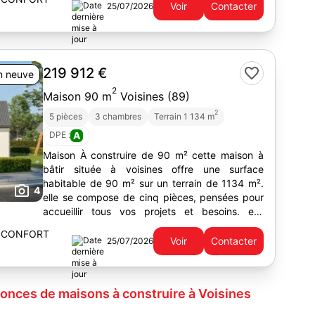
Voir
Contacter
25/07/2026
219 912 €
n neuve
2
Maison 90 m
Voisines (89)
2
5 pièces
3 chambres
Terrain 1 134 m
DPE :
A
Maison À construire de 90 m² cette maison à
bâtir située à voisines offre une surface
habitable de 90 m² sur un terrain de 1134 m².
4
elle se compose de cinq pièces, pensées pour
accueillir tous vos projets et besoins. elle
comprend trois...
 CONFORT
Voir
Contacter
25/07/2026
onces de maisons à construire à Voisines