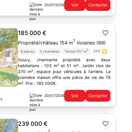
Voir
Contacter
30/07/2026
185 000 €
2
Propriété/château 154 m
Voisines (89)
2
DPE :
E
6 pièces
3 chambres
Terrain 517 m
Soucy, charmante propriété avec deux
habitations : 103 m² et 51 m². Jardin clos de
370 m², espace pour véhicules à l'arrière. La
première maison offre une pièce de vie de 79
15
m². Prix : 185 000€.
Voir
Contacter
30/07/2026
ny
239 000 €
2