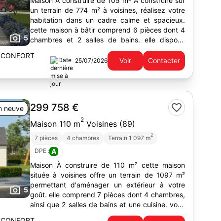
Maison À construire de 105 m² À construire sur
un terrain de 774 m² à voisines, réalisez votre
habitation dans un cadre calme et spacieux.
cette maison à bâtir comprend 6 pièces dont 4
5
chambres et 2 salles de bains. elle dispose
également d'une...
 CONFORT
Voir
Contacter
25/07/2026
299 758 €
n neuve
2
Maison 110 m
Voisines (89)
2
7 pièces
4 chambres
Terrain 1 097 m
DPE :
A
Maison À construire de 110 m² cette maison
située à voisines offre un terrain de 1097 m²
permettant d'aménager un extérieur à votre
5
goût. elle comprend 7 pièces dont 4 chambres,
ainsi que 2 salles de bains et une cuisine. vous
pouvez prévoir...
 CONFORT