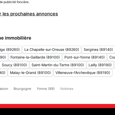
de publicité foncière.
 les prochaines annonces
che immobilière
ige (89260)
La Chapelle-sur-Oreuse (89260)
Sergines (89140)
190)
Fontaine-la-Gaillarde (89100)
Pont-sur-Yonne (89140)
Co
Soucy (89100)
Saint-Martin-du-Tertre (89100)
Lailly (89190)
40)
Malay-le-Grand (89100)
Villeneuve-l'Archevêque (89190)
aison
Bourgogne
Yonne (89)
Voisines